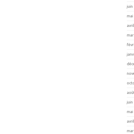
juin
mai
avri
mar
févr
janv
déc
nov
oct
aoû
juin
mai
avri
mar