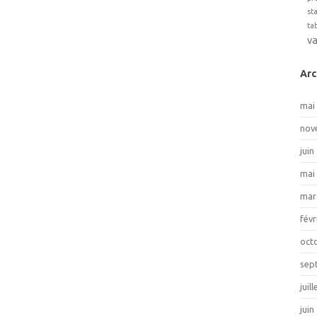
st
ta
v
Arc
mai
nov
juin
mai
mar
févr
oct
sep
juil
juin