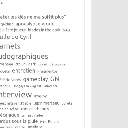
gs
Jeter les dés ne me suffit plus"
apocalypse world
geldust
t d'être joueur
blades in the dark
bulle
ulle de Cyril
arnets
udographiques
rysopée
cthulhu dark
dread
découpage
entretien
nquête
Fragmentos
GN
gameplay
édéric Sintes
rs-série
Hot guys making out
Inflorenza
interview
Itras by
lapin marteau
peux m'lever d'table
libreté
monsterhearts
se en scène
écanique
osr
pathfinder
erdus sous la pluie
Polaris
PNJ
smallville
osopopée
rythme