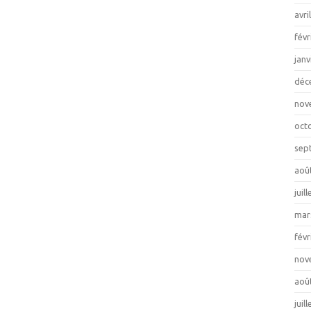
avri
févr
janv
déc
nov
oct
sep
aoû
juil
mar
févr
nov
aoû
juil