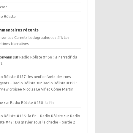
cast
io Rôliste
mentaires récents
r
sur
Les Carnets Ludographiques #1: Les
ntions Narratives
ionyann
sur
Radio Rôliste #158 : le narratif du
rt
o Rôliste #157 : les neuf enfants des rues
gents – Radio Rôliste
sur
Radio Rôliste #155 :
rview croisée Nicolas Le Vif et Côme Martin
me
sur
Radio Rôliste #156 : la fin
o Rôliste #156 : la fin – Radio Rôliste
sur
Radio
ste #42 : Du gravier sous la drache – partie 2