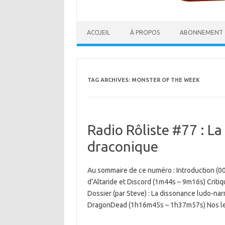
ACCUEIL
À PROPOS
ABONNEMENT
TAG ARCHIVES:
MONSTER OF THE WEEK
Radio Rôliste #77 : L
draconique
Au sommaire de ce numéro : Introduction (00
d’Altaride et Discord (1m44s – 9m16s) Criti
Dossier (par Steve) : La dissonance ludo-nar
DragonDead (1h16m45s – 1h37m57s) Nos 