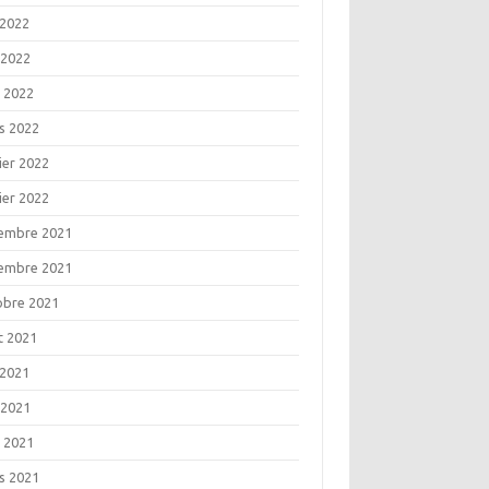
 2022
 2022
l 2022
s 2022
ier 2022
ier 2022
embre 2021
embre 2021
obre 2021
t 2021
 2021
 2021
l 2021
s 2021