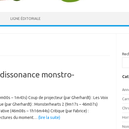
LIGNE ÉDITORIALE
Rec
a dissonance monstro-
Cat
Ann
m00s – 1m43s) Coup de projecteur (par Gherhardt) : Les Voix
Car
que (par Gherhardt) : Monsterhearts 2 (9m17s – 46m07s)
Chr
rative (46m08s – 1h16m44s) Critique (par Fabrice) :
Hor
lectures du moment…
(lire la suite)
Non