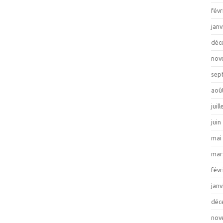
févr
janv
déc
nov
sep
aoû
juil
juin
mai
mar
févr
janv
déc
nov