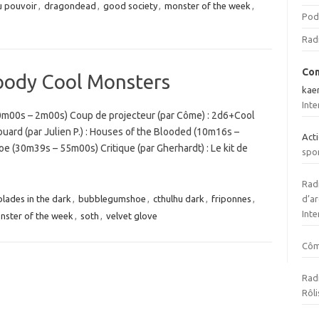
u pouvoir
,
dragondead
,
good society
,
monster of the week
,
Pod
Rad
Com
loody Cool Monsters
kae
Inte
0m00s – 2m00s) Coup de projecteur (par Côme) : 2d6+Cool
uard (par Julien P.) : Houses of the Blooded (10m16s –
Act
 (30m39s – 55m00s) Critique (par Gherhardt) : Le kit de
spo
Radi
d’ar
blades in the dark
,
bubblegumshoe
,
cthulhu dark
,
friponnes
,
Inte
nster of the week
,
soth
,
velvet glove
Cô
Radi
Rôli