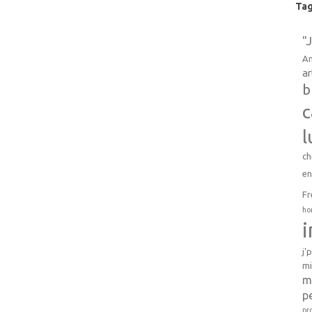
Ta
"
An
ar
b
c
l
ch
e
Fr
ho
j'
mi
m
p
pr