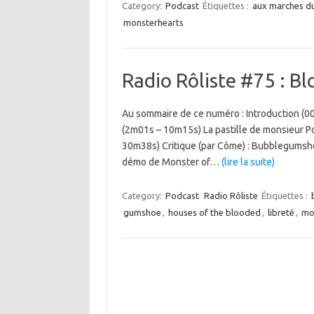
Category:
Podcast
Étiquettes :
aux marches d
monsterhearts
Radio Rôliste #75 : B
Au sommaire de ce numéro : Introduction (0
(2m01s – 10m15s) La pastille de monsieur Po
30m38s) Critique (par Côme) : Bubblegumshoe
démo de Monster of…
(lire la suite)
Category:
Podcast
Radio Rôliste
Étiquettes :
gumshoe
,
houses of the blooded
,
libreté
,
mo