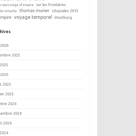
sur les frontières
ar-wars edge of empire
thomas munier
Utopiales 2015
ble virtuelle
voyage temporel
ampire
Wastburg
hives
 2026
embre 2025
 2025
 2025
s 2025
ier 2025
obre 2024
tembre 2024
let 2024
 2024