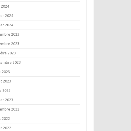
l 2024
ier 2024
ier 2024
embre 2023
embre 2023
obre 2023
tembre 2023
t 2023
let 2023
s 2023
ier 2023
embre 2022
t 2022
let 2022