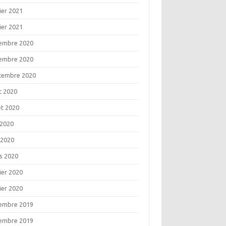
ier 2021
ier 2021
embre 2020
embre 2020
tembre 2020
t 2020
let 2020
 2020
 2020
s 2020
ier 2020
ier 2020
embre 2019
embre 2019