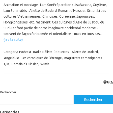
Animation et montage : Lam SonPréparation : LisaBanana, Guylène,
Lam SonInvités : Aliette de Bodard, Romain d’Huissier, Simon Li Les
cultures Vietnamiennes, Chinoises, Coréenne, Japonaises,
Hongkongaises, etc. fascinent. Ces cultures d’Asie de l’Est ou du
Sud-Est font partie de notre imaginaire occidental moderne –
souvent de façon fantasmée et orientaliste – mais en tous cas…
(lire la suite)
Category:
Podcast
Radio Rôliste
Étiquettes :
Aliette de Bodard
,
Angeldust
,
Les chroniques de l'étrange
,
magistrats et manigances
,
Qin
,
Romain d'Huissier
,
Wuxia
Masto
Fac
Flux
Rechercher
Rechercher
Catégories