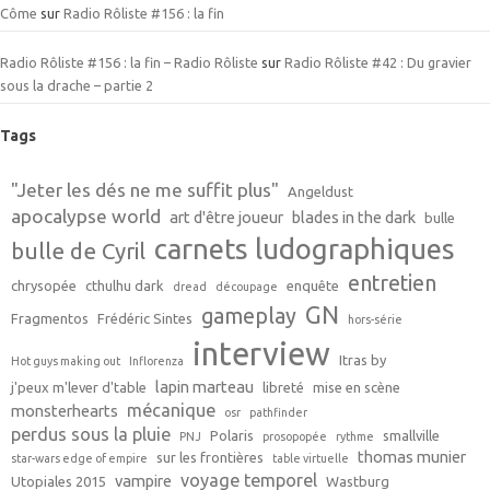
Côme
sur
Radio Rôliste #156 : la fin
Radio Rôliste #156 : la fin – Radio Rôliste
sur
Radio Rôliste #42 : Du gravier
sous la drache – partie 2
Tags
"Jeter les dés ne me suffit plus"
Angeldust
apocalypse world
art d'être joueur
blades in the dark
bulle
carnets ludographiques
bulle de Cyril
entretien
chrysopée
cthulhu dark
enquête
dread
découpage
GN
gameplay
Fragmentos
Frédéric Sintes
hors-série
interview
Itras by
Hot guys making out
Inflorenza
lapin marteau
j'peux m'lever d'table
libreté
mise en scène
mécanique
monsterhearts
osr
pathfinder
perdus sous la pluie
Polaris
smallville
PNJ
prosopopée
rythme
thomas munier
sur les frontières
star-wars edge of empire
table virtuelle
voyage temporel
vampire
Utopiales 2015
Wastburg