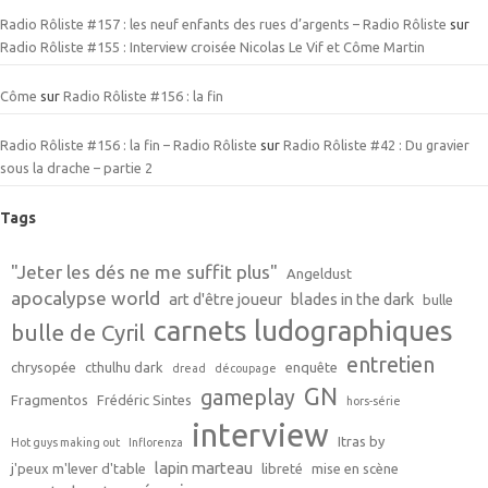
Radio Rôliste #157 : les neuf enfants des rues d’argents – Radio Rôliste
sur
Radio Rôliste #155 : Interview croisée Nicolas Le Vif et Côme Martin
Côme
sur
Radio Rôliste #156 : la fin
Radio Rôliste #156 : la fin – Radio Rôliste
sur
Radio Rôliste #42 : Du gravier
sous la drache – partie 2
Tags
"Jeter les dés ne me suffit plus"
Angeldust
apocalypse world
art d'être joueur
blades in the dark
bulle
carnets ludographiques
bulle de Cyril
entretien
chrysopée
cthulhu dark
enquête
dread
découpage
GN
gameplay
Fragmentos
Frédéric Sintes
hors-série
interview
Itras by
Hot guys making out
Inflorenza
lapin marteau
j'peux m'lever d'table
libreté
mise en scène