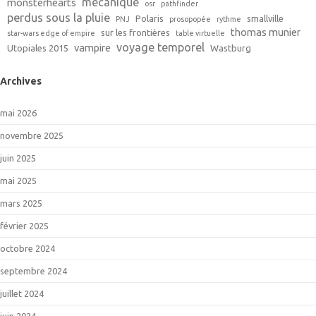
mécanique
monsterhearts
osr
pathfinder
perdus sous la pluie
Polaris
smallville
PNJ
prosopopée
rythme
thomas munier
sur les frontières
star-wars edge of empire
table virtuelle
voyage temporel
vampire
Utopiales 2015
Wastburg
Archives
mai 2026
novembre 2025
juin 2025
mai 2025
mars 2025
février 2025
octobre 2024
septembre 2024
juillet 2024
juin 2024