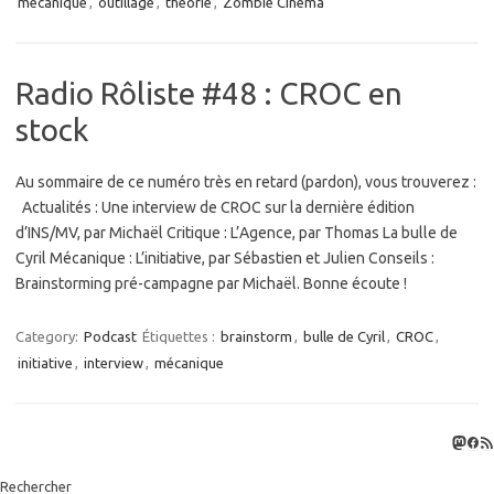
mécanique
,
outillage
,
théorie
,
Zombie Cinema
Radio Rôliste #48 : CROC en
stock
Au sommaire de ce numéro très en retard (pardon), vous trouverez :
Actualités : Une interview de CROC sur la dernière édition
d’INS/MV, par Michaël Critique : L’Agence, par Thomas La bulle de
Cyril Mécanique : L’initiative, par Sébastien et Julien Conseils :
Brainstorming pré-campagne par Michaël. Bonne écoute !
Category:
Podcast
Étiquettes :
brainstorm
,
bulle de Cyril
,
CROC
,
initiative
,
interview
,
mécanique
Masto
Fac
Flux
Rechercher