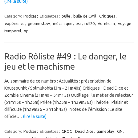
(lire la suite)
Category:
Podcast
Étiquettes :
bulle
,
bulle de Cyril
,
Critiques
,
expérience
,
gnome stew
,
mécanique
,
osr
,
roll20
,
Vornheim
,
voyage
temporel
,
xp
Radio Rôliste #49 : Le danger, le
jeu et le machisme
Au sommaire de ce numéro : Actualités : présentation de
Knutepunkt / Solmukohta (3m – 21m40s) Critiques : Dead Dice et
Zombie Cinema (21m40 – 51m15s) Outillage : le métier de relecteur
(51m15s – 1h25m) Prière (1h25m – 1h29m36s) Théorie : Plaisir et
difficulté (1h29m36 – 2h15h45s) Notes de l’émission : Le site
officiel…
(lire la suite)
Category:
Podcast
Étiquettes :
CROC
,
Dead Dice
,
gameplay
,
GN
,