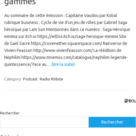
gammes
Au sommaire de cette émission : Capitaine Vaudou par Kobal
rubrique business : Cycle de vie d’un jeu de rôles par Gabriel Saga
héroïque par Lam Son Mentionnés dans ce numéro : Saga Héroïque
minima sur itch.io https://willox.itch.io/saga-heroique-minima Site
de Gaël Sacré https://covenether.squarespace.com/ Rainverse de
Vivien Feasson http://www.vivienfeasson.com/ La réédition de
Nephilim https://www.mnemos.com/catalogue/nephilim-legende-
quintessence/ Face au…
(lire la suite)
Category:
Podcast
Radio Rôliste
Masto
Fac
Flux
Rechercher
Rechercher