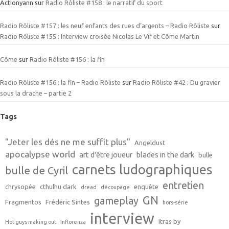
Actionyann
sur
Radio Rôliste #158 : le narratif du sport
Radio Rôliste #157 : les neuf enfants des rues d’argents – Radio Rôliste
sur
Radio Rôliste #155 : Interview croisée Nicolas Le Vif et Côme Martin
Côme
sur
Radio Rôliste #156 : la fin
Radio Rôliste #156 : la fin – Radio Rôliste
sur
Radio Rôliste #42 : Du gravier
sous la drache – partie 2
Tags
"Jeter les dés ne me suffit plus"
Angeldust
apocalypse world
art d'être joueur
blades in the dark
bulle
carnets ludographiques
bulle de Cyril
entretien
chrysopée
cthulhu dark
enquête
dread
découpage
GN
gameplay
Fragmentos
Frédéric Sintes
hors-série
interview
Itras by
Hot guys making out
Inflorenza