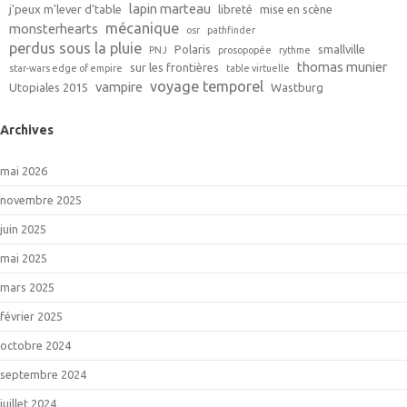
lapin marteau
j'peux m'lever d'table
libreté
mise en scène
mécanique
monsterhearts
osr
pathfinder
perdus sous la pluie
Polaris
smallville
PNJ
prosopopée
rythme
thomas munier
sur les frontières
star-wars edge of empire
table virtuelle
voyage temporel
vampire
Utopiales 2015
Wastburg
Archives
mai 2026
novembre 2025
juin 2025
mai 2025
mars 2025
février 2025
octobre 2024
septembre 2024
juillet 2024