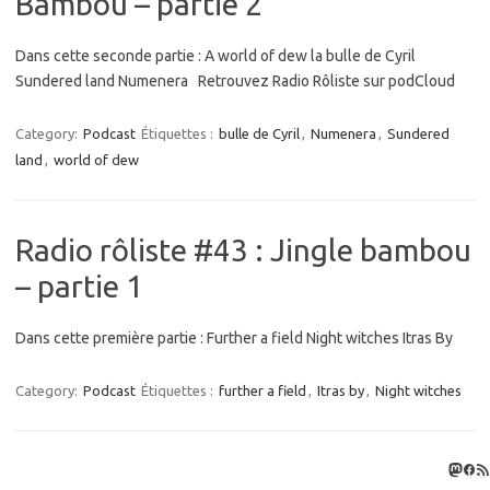
Bambou – partie 2
Dans cette seconde partie : A world of dew la bulle de Cyril
Sundered land Numenera Retrouvez Radio Rôliste sur podCloud
Category:
Podcast
Étiquettes :
bulle de Cyril
,
Numenera
,
Sundered
land
,
world of dew
Radio rôliste #43 : Jingle bambou
– partie 1
Dans cette première partie : Further a field Night witches Itras By
Category:
Podcast
Étiquettes :
further a field
,
Itras by
,
Night witches
Masto
Fac
Flux