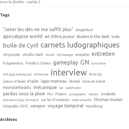
sous la drache – partie 2
Tags
"Jeter les dés ne me suffit plus"
Angeldust
apocalypse world
art d'être joueur
blades in the dark
bulle
carnets ludographiques
bulle de Cyril
entretien
chrysopée
cthulhu dark
enquête
dread
découpage
GN
gameplay
Fragmentos
Frédéric Sintes
hors-série
interview
Itras by
Hot guys making out
Inflorenza
lapin marteau
j'peux m'lever d'table
libreté
mise en scène
mécanique
monsterhearts
osr
pathfinder
perdus sous la pluie
Polaris
smallville
PNJ
prosopopée
rythme
thomas munier
sur les frontières
star-wars edge of empire
table virtuelle
voyage temporel
vampire
Utopiales 2015
Wastburg
Archives