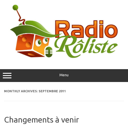
Skip
to
content
Menu
MONTHLY ARCHIVES:
SEPTEMBRE 2011
Changements à venir