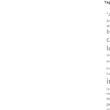
Ta
"
An
ar
b
c
l
ch
e
Fr
ho
j'
mi
m
p
pr