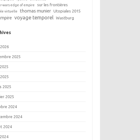
sur les frontières
ar-wars edge of empire
thomas munier
Utopiales 2015
ble virtuelle
voyage temporel
ampire
Wastburg
hives
 2026
embre 2025
 2025
 2025
s 2025
ier 2025
obre 2024
tembre 2024
let 2024
 2024