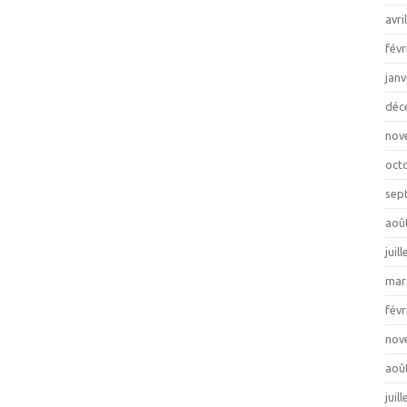
avri
févr
janv
déc
nov
oct
sep
aoû
juil
mar
févr
nov
aoû
juil