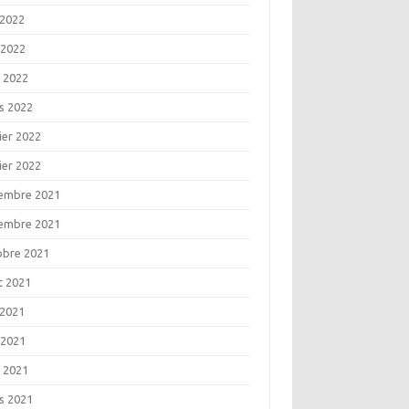
 2022
 2022
l 2022
s 2022
ier 2022
ier 2022
embre 2021
embre 2021
obre 2021
t 2021
 2021
 2021
l 2021
s 2021