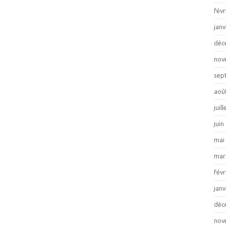
févr
janv
déc
nov
sep
aoû
juil
juin
mai
mar
févr
janv
déc
nov