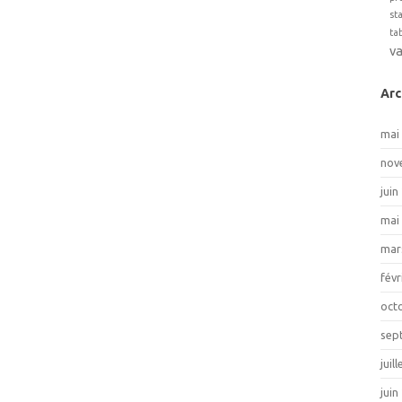
st
ta
v
Arc
mai
nov
juin
mai
mar
févr
oct
sep
juil
juin