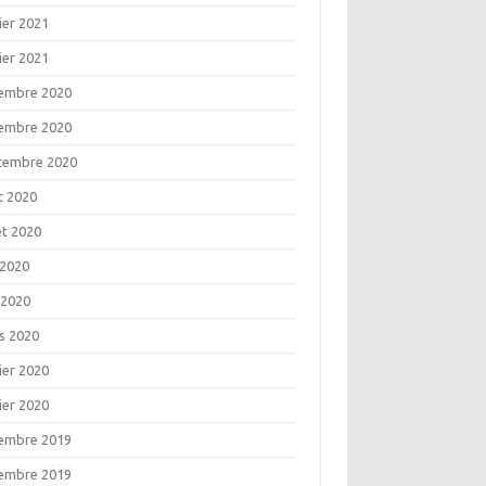
ier 2021
ier 2021
embre 2020
embre 2020
tembre 2020
t 2020
let 2020
 2020
 2020
s 2020
ier 2020
ier 2020
embre 2019
embre 2019