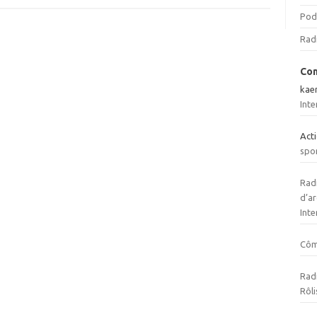
Pod
Rad
Com
kae
Inte
Act
spo
Radi
d’ar
Inte
Cô
Radi
Rôli