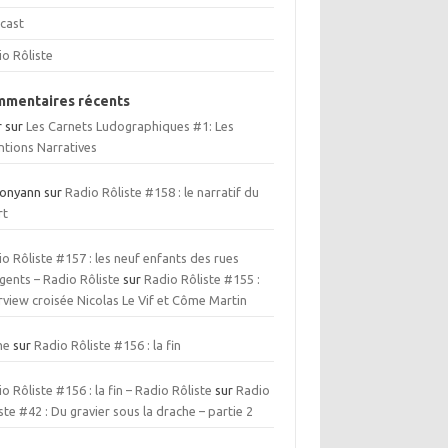
cast
io Rôliste
mentaires récents
r
sur
Les Carnets Ludographiques #1: Les
ntions Narratives
ionyann
sur
Radio Rôliste #158 : le narratif du
rt
o Rôliste #157 : les neuf enfants des rues
gents – Radio Rôliste
sur
Radio Rôliste #155 :
rview croisée Nicolas Le Vif et Côme Martin
me
sur
Radio Rôliste #156 : la fin
o Rôliste #156 : la fin – Radio Rôliste
sur
Radio
ste #42 : Du gravier sous la drache – partie 2