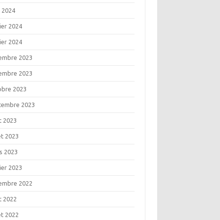
l 2024
ier 2024
ier 2024
embre 2023
embre 2023
obre 2023
tembre 2023
t 2023
let 2023
s 2023
ier 2023
embre 2022
t 2022
let 2022