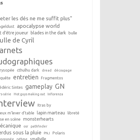
gs
Jeter les dés ne me suffit plus"
apocalypse world
geldust
t d'être joueur
blades in the dark
bulle
ulle de Cyril
arnets
udographiques
rysopée
cthulhu dark
dread
découpage
entretien
nquête
Fragmentos
GN
gameplay
édéric Sintes
rs-série
Hot guys making out
Inflorenza
interview
Itras by
lapin marteau
peux m'lever d'table
libreté
monsterhearts
se en scène
écanique
osr
pathfinder
erdus sous la pluie
Polaris
PNJ
smallville
osopopée
rythme