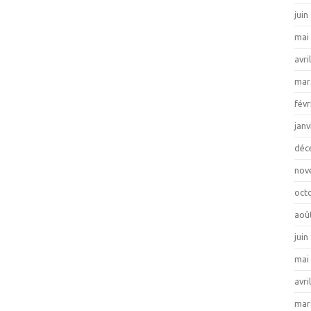
juin
mai
avri
mar
févr
janv
déc
nov
oct
aoû
juin
mai
avri
mar