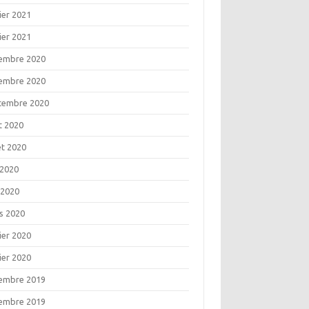
ier 2021
ier 2021
embre 2020
embre 2020
tembre 2020
t 2020
let 2020
 2020
 2020
s 2020
ier 2020
ier 2020
embre 2019
embre 2019