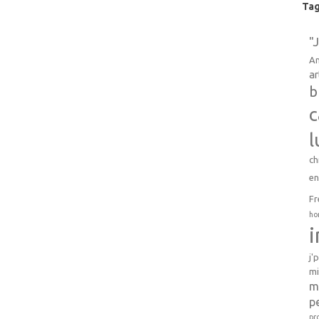
Ta
"
An
ar
b
c
l
ch
e
Fr
ho
j'
mi
m
p
pr