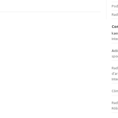
Pod
Rad
Com
kae
Inte
Act
spo
Radi
d’ar
Inte
Cô
Radi
Rôli