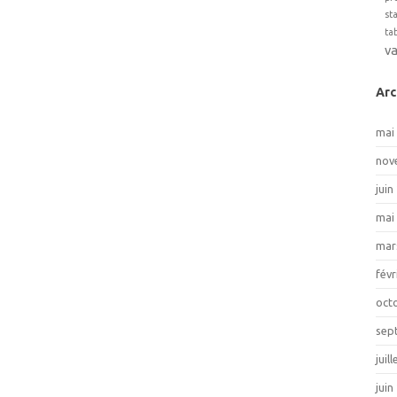
st
ta
v
Arc
mai
nov
juin
mai
mar
févr
oct
sep
juil
juin