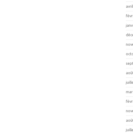
avri
févr
janv
déc
nov
oct
sep
aoû
juil
mar
févr
nov
aoû
juil