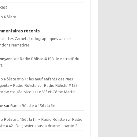
cast
io Rôliste
mentaires récents
r
sur
Les Carnets Ludographiques #1: Les
ntions Narratives
ionyann
sur
Radio Rôliste #158 : le narratif du
rt
o Rôliste #157 : les neuf enfants des rues
gents – Radio Rôliste
sur
Radio Rôliste #155 :
rview croisée Nicolas Le Vif et Côme Martin
me
sur
Radio Rôliste #156 : la fin
o Rôliste #156 : la fin – Radio Rôliste
sur
Radio
ste #42 : Du gravier sous la drache – partie 2