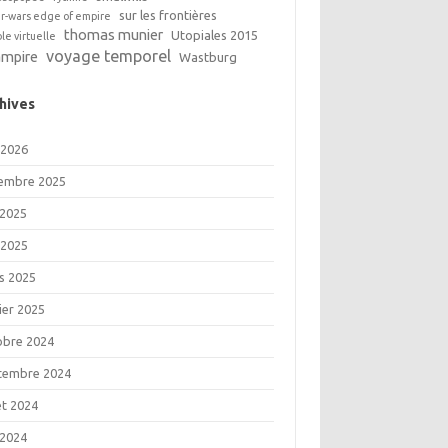
sur les frontières
ar-wars edge of empire
thomas munier
Utopiales 2015
ble virtuelle
voyage temporel
ampire
Wastburg
hives
 2026
embre 2025
 2025
 2025
s 2025
ier 2025
obre 2024
tembre 2024
let 2024
 2024