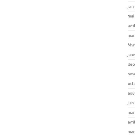
juin
mai
avri
mar
févr
janv
déc
nov
oct
aoû
juin
mai
avri
mar