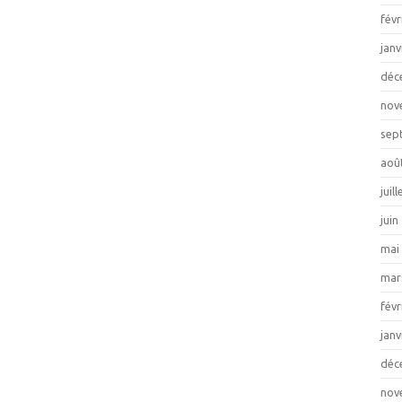
févr
janv
déc
nov
sep
aoû
juil
juin
mai
mar
févr
janv
déc
nov