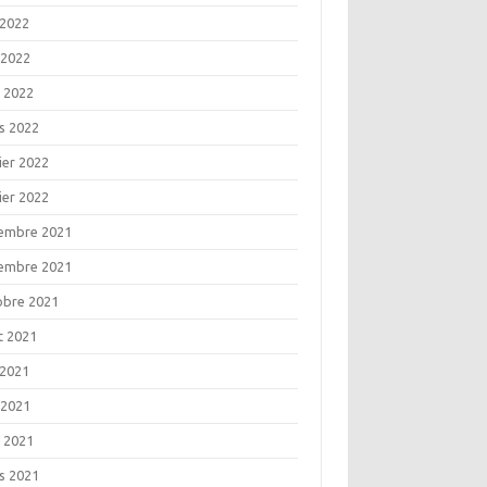
 2022
 2022
l 2022
s 2022
ier 2022
ier 2022
embre 2021
embre 2021
obre 2021
t 2021
 2021
 2021
l 2021
s 2021