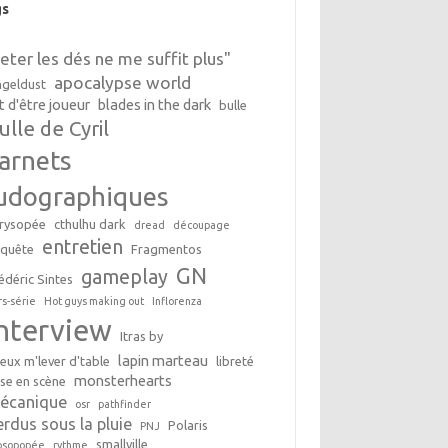
gs
Jeter les dés ne me suffit plus"
apocalypse world
geldust
t d'être joueur
blades in the dark
bulle
ulle de Cyril
arnets
udographiques
rysopée
cthulhu dark
dread
découpage
entretien
nquête
Fragmentos
GN
gameplay
édéric Sintes
rs-série
Hot guys making out
Inflorenza
interview
Itras by
lapin marteau
peux m'lever d'table
libreté
monsterhearts
se en scène
écanique
osr
pathfinder
erdus sous la pluie
Polaris
PNJ
smallville
osopopée
rythme