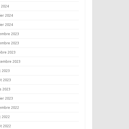
l 2024
ier 2024
ier 2024
embre 2023
embre 2023
obre 2023
tembre 2023
t 2023
let 2023
s 2023
ier 2023
embre 2022
t 2022
let 2022