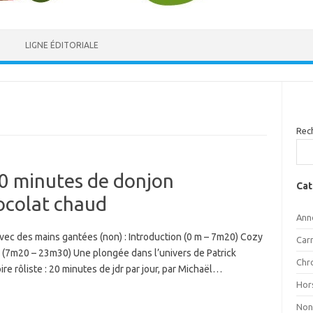
LIGNE ÉDITORIALE
Rec
20 minutes de donjon
Cat
ocolat chaud
Ann
c des mains gantées (non) : Introduction (0 m – 7m20) Cozy
Car
ne (7m20 – 23m30) Une plongée dans l’univers de Patrick
Chr
re rôliste : 20 minutes de jdr par jour, par Michaël…
Hor
Non