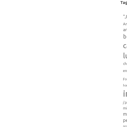
Ta
"
An
ar
b
c
l
ch
e
Fr
ho
j'
mi
m
p
pr