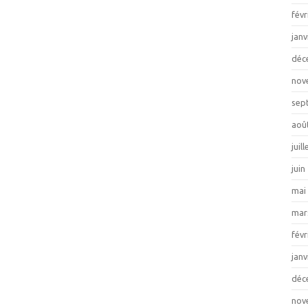
févr
janv
déc
nov
sep
aoû
juil
juin
mai
mar
févr
janv
déc
nov