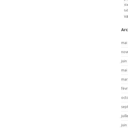
st
ta
v
Arc
mai
nov
juin
mai
mar
févr
oct
sep
juil
juin