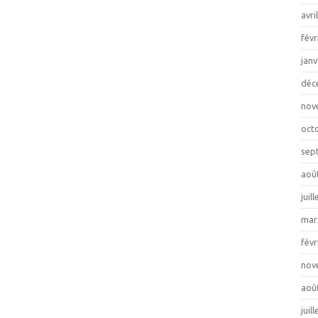
avri
févr
janv
déc
nov
oct
sep
aoû
juil
mar
févr
nov
aoû
juil