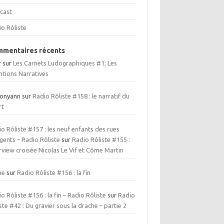
cast
io Rôliste
mentaires récents
r
sur
Les Carnets Ludographiques #1: Les
ntions Narratives
ionyann
sur
Radio Rôliste #158 : le narratif du
rt
o Rôliste #157 : les neuf enfants des rues
gents – Radio Rôliste
sur
Radio Rôliste #155 :
rview croisée Nicolas Le Vif et Côme Martin
me
sur
Radio Rôliste #156 : la fin
o Rôliste #156 : la fin – Radio Rôliste
sur
Radio
ste #42 : Du gravier sous la drache – partie 2