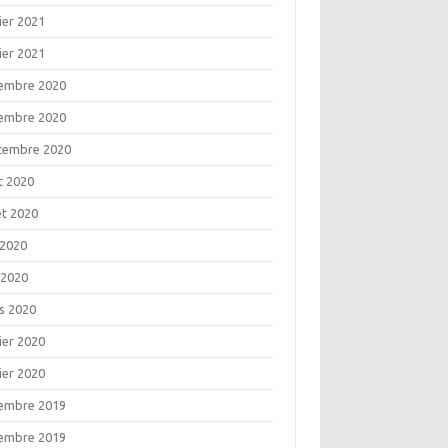
ier 2021
ier 2021
embre 2020
embre 2020
tembre 2020
t 2020
let 2020
 2020
 2020
s 2020
ier 2020
ier 2020
embre 2019
embre 2019