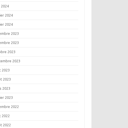
l 2024
ier 2024
ier 2024
embre 2023
embre 2023
obre 2023
tembre 2023
t 2023
let 2023
s 2023
ier 2023
embre 2022
t 2022
let 2022