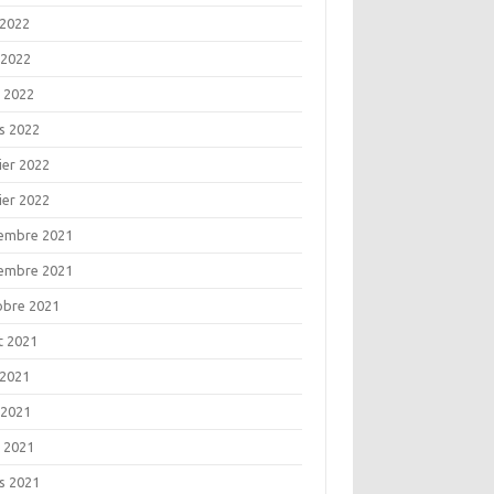
 2022
 2022
l 2022
s 2022
ier 2022
ier 2022
embre 2021
embre 2021
obre 2021
t 2021
 2021
 2021
l 2021
s 2021