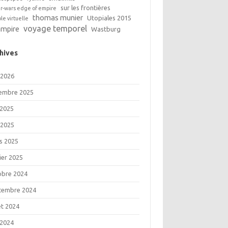
sur les frontières
ar-wars edge of empire
thomas munier
Utopiales 2015
ble virtuelle
voyage temporel
ampire
Wastburg
hives
 2026
embre 2025
 2025
 2025
s 2025
ier 2025
obre 2024
tembre 2024
let 2024
 2024