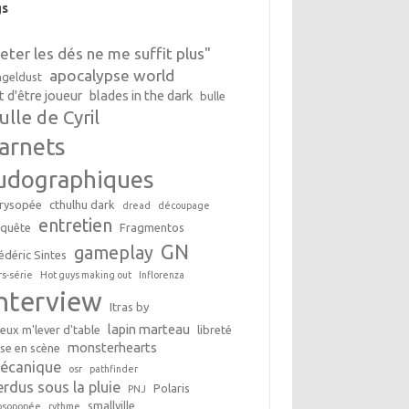
gs
Jeter les dés ne me suffit plus"
apocalypse world
geldust
t d'être joueur
blades in the dark
bulle
ulle de Cyril
arnets
udographiques
rysopée
cthulhu dark
dread
découpage
entretien
nquête
Fragmentos
GN
gameplay
édéric Sintes
rs-série
Hot guys making out
Inflorenza
interview
Itras by
lapin marteau
peux m'lever d'table
libreté
monsterhearts
se en scène
écanique
osr
pathfinder
erdus sous la pluie
Polaris
PNJ
smallville
osopopée
rythme