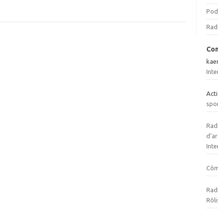
Pod
Rad
Com
kae
Inte
Act
spo
Radi
d’ar
Inte
Cô
Radi
Rôli