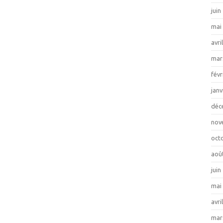
juin
mai
avri
mar
févr
janv
déc
nov
oct
aoû
juin
mai
avri
mar