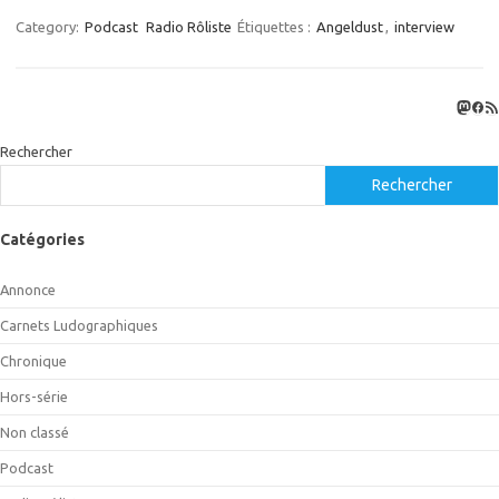
Category:
Podcast
Radio Rôliste
Étiquettes :
Angeldust
,
interview
Masto
Fac
Flux
Rechercher
Rechercher
Catégories
Annonce
Carnets Ludographiques
Chronique
Hors-série
Non classé
Podcast