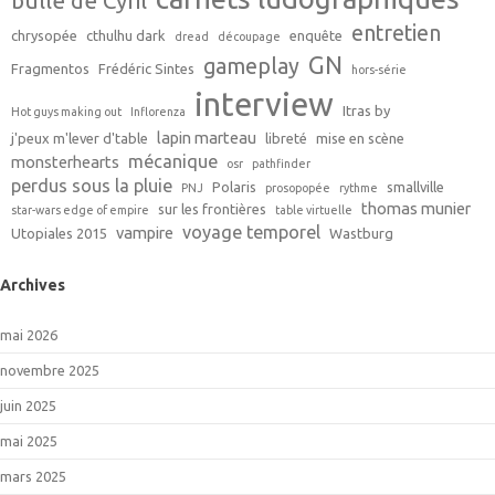
bulle de Cyril
entretien
chrysopée
cthulhu dark
enquête
dread
découpage
GN
gameplay
Fragmentos
Frédéric Sintes
hors-série
interview
Itras by
Hot guys making out
Inflorenza
lapin marteau
j'peux m'lever d'table
libreté
mise en scène
mécanique
monsterhearts
osr
pathfinder
perdus sous la pluie
Polaris
smallville
PNJ
prosopopée
rythme
thomas munier
sur les frontières
star-wars edge of empire
table virtuelle
voyage temporel
vampire
Utopiales 2015
Wastburg
Archives
mai 2026
novembre 2025
juin 2025
mai 2025
mars 2025