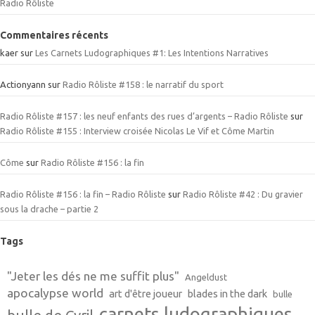
Radio Rôliste
Commentaires récents
kaer
sur
Les Carnets Ludographiques #1: Les Intentions Narratives
Actionyann
sur
Radio Rôliste #158 : le narratif du sport
Radio Rôliste #157 : les neuf enfants des rues d’argents – Radio Rôliste
sur
Radio Rôliste #155 : Interview croisée Nicolas Le Vif et Côme Martin
Côme
sur
Radio Rôliste #156 : la fin
Radio Rôliste #156 : la fin – Radio Rôliste
sur
Radio Rôliste #42 : Du gravier
sous la drache – partie 2
Tags
"Jeter les dés ne me suffit plus"
Angeldust
apocalypse world
art d'être joueur
blades in the dark
bulle
carnets ludographiques