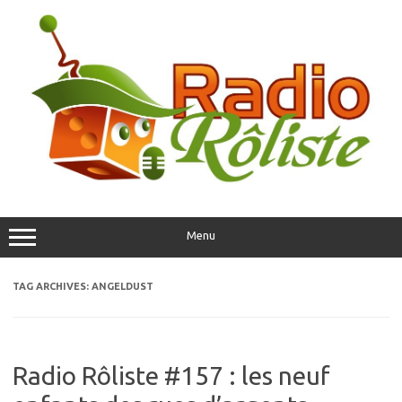
Skip
to
content
Menu
TAG ARCHIVES:
ANGELDUST
Radio Rôliste #157 : les neuf