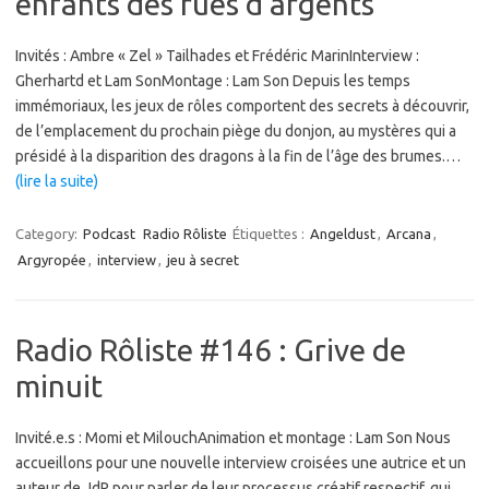
enfants des rues d’argents
Invités : Ambre « Zel » Tailhades et Frédéric MarinInterview :
Gherhartd et Lam SonMontage : Lam Son Depuis les temps
immémoriaux, les jeux de rôles comportent des secrets à découvrir,
de l’emplacement du prochain piège du donjon, au mystères qui a
présidé à la disparition des dragons à la fin de l’âge des brumes.…
(lire la suite)
Category:
Podcast
Radio Rôliste
Étiquettes :
Angeldust
,
Arcana
,
Argyropée
,
interview
,
jeu à secret
Radio Rôliste #146 : Grive de
minuit
Invité.e.s : Momi et MilouchAnimation et montage : Lam Son Nous
accueillons pour une nouvelle interview croisées une autrice et un
auteur de JdR pour parler de leur processus créatif respectif, qui