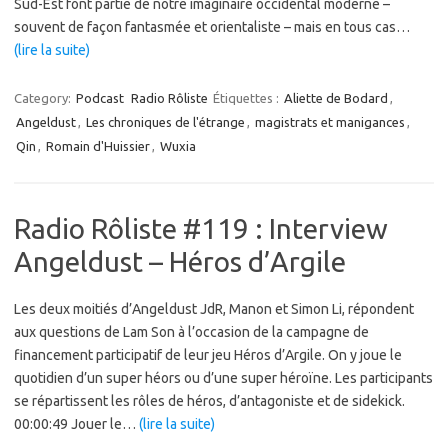
Sud-Est font partie de notre imaginaire occidental moderne –
souvent de façon fantasmée et orientaliste – mais en tous cas…
(lire la suite)
Category:
Podcast
Radio Rôliste
Étiquettes :
Aliette de Bodard
,
Angeldust
,
Les chroniques de l'étrange
,
magistrats et manigances
,
Qin
,
Romain d'Huissier
,
Wuxia
Radio Rôliste #119 : Interview
Angeldust – Héros d’Argile
Les deux moitiés d’Angeldust JdR, Manon et Simon Li, répondent
aux questions de Lam Son à l’occasion de la campagne de
financement participatif de leur jeu Héros d’Argile. On y joue le
quotidien d’un super héors ou d’une super héroïne. Les participants
se répartissent les rôles de héros, d’antagoniste et de sidekick.
00:00:49 Jouer le…
(lire la suite)