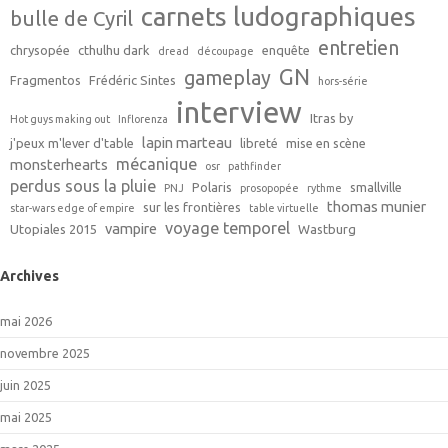
carnets ludographiques
bulle de Cyril
entretien
chrysopée
cthulhu dark
enquête
dread
découpage
GN
gameplay
Fragmentos
Frédéric Sintes
hors-série
interview
Itras by
Hot guys making out
Inflorenza
lapin marteau
j'peux m'lever d'table
libreté
mise en scène
mécanique
monsterhearts
osr
pathfinder
perdus sous la pluie
Polaris
smallville
PNJ
prosopopée
rythme
thomas munier
sur les frontières
star-wars edge of empire
table virtuelle
voyage temporel
vampire
Utopiales 2015
Wastburg
Archives
mai 2026
novembre 2025
juin 2025
mai 2025