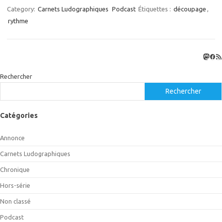
Category:
Carnets Ludographiques
Podcast
Étiquettes :
découpage
,
rythme
Masto
Fac
Flux
Rechercher
Rechercher
Catégories
Annonce
Carnets Ludographiques
Chronique
Hors-série
Non classé
Podcast