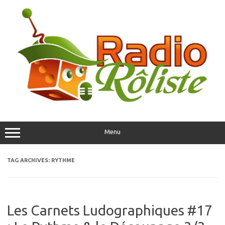
Skip
to
content
Menu
TAG ARCHIVES:
RYTHME
Les Carnets Ludographiques #17