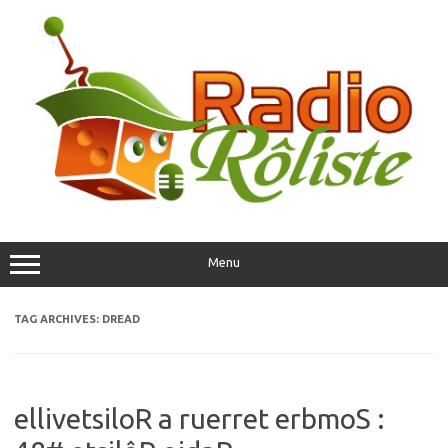
Skip
to
content
Menu
TAG ARCHIVES:
DREAD
ellivetsiloR a ruerret erbmoS :