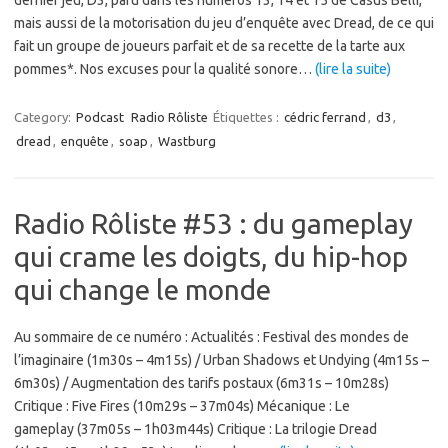
mais aussi de la motorisation du jeu d’enquête avec Dread, de ce qui
fait un groupe de joueurs parfait et de sa recette de la tarte aux
pommes*. Nos excuses pour la qualité sonore…
(lire la suite)
Category:
Podcast
Radio Rôliste
Étiquettes :
cédric ferrand
,
d3
,
dread
,
enquête
,
soap
,
Wastburg
Radio Rôliste #53 : du gameplay
qui crame les doigts, du hip-hop
qui change le monde
Au sommaire de ce numéro : Actualités : Festival des mondes de
l’imaginaire (1m30s – 4m15s) / Urban Shadows et Undying (4m15s –
6m30s) / Augmentation des tarifs postaux (6m31s – 10m28s)
Critique : Five Fires (10m29s – 37m04s) Mécanique : Le
gameplay (37m05s – 1h03m44s) Critique : La trilogie Dread