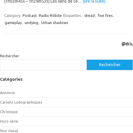
(1h03m45s – 1h29m53s) Les liens de ce…
(lire la suite)
Category:
Podcast
Radio Rôliste
Étiquettes :
dread
,
five fires
,
gameplay
,
undying
,
Urban shadows
Masto
Fac
Flux
Rechercher
Rechercher
Catégories
Annonce
Carnets Ludographiques
Chronique
Hors-série
Non classé