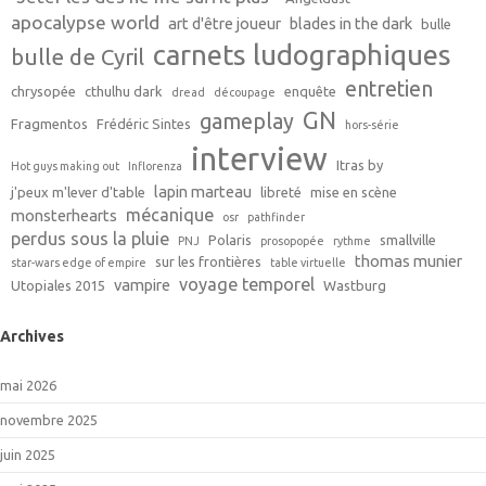
apocalypse world
art d'être joueur
blades in the dark
bulle
carnets ludographiques
bulle de Cyril
entretien
chrysopée
cthulhu dark
enquête
dread
découpage
GN
gameplay
Fragmentos
Frédéric Sintes
hors-série
interview
Itras by
Hot guys making out
Inflorenza
lapin marteau
j'peux m'lever d'table
libreté
mise en scène
mécanique
monsterhearts
osr
pathfinder
perdus sous la pluie
Polaris
smallville
PNJ
prosopopée
rythme
thomas munier
sur les frontières
star-wars edge of empire
table virtuelle
voyage temporel
vampire
Utopiales 2015
Wastburg
Archives
mai 2026
novembre 2025
juin 2025