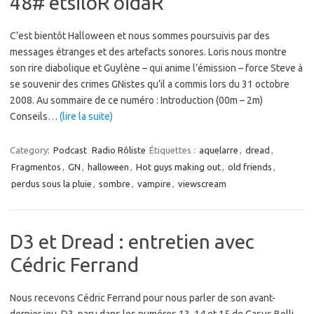
48# etsilôR oidaR
C’est bientôt Halloween et nous sommes poursuivis par des
messages étranges et des artefacts sonores. Loris nous montre
son rire diabolique et Guylène – qui anime l’émission – force Steve à
se souvenir des crimes GNistes qu’il a commis lors du 31 octobre
2008. Au sommaire de ce numéro : Introduction (00m – 2m)
Conseils…
(lire la suite)
Category:
Podcast
Radio Rôliste
Étiquettes :
aquelarre
,
dread
,
Fragmentos
,
GN
,
halloween
,
Hot guys making out
,
old friends
,
perdus sous la pluie
,
sombre
,
vampire
,
viewscream
D3 et Dread : entretien avec
Cédric Ferrand
Nous recevons Cédric Ferrand pour nous parler de son avant-
dernier jeu, D3, paru dans les numéros 13, 14 et 15 de Casus Belli,