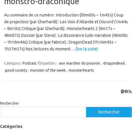
monstro-draconique
Au sommaire de ce numéro : Introduction (00m00s – 1m43s) Coup
de projecteur (par Gherhardt) : Les Voix d’Altaride et Discord (1m44s
– 9m16s) Critique (par Gherhardt) : Monsterhearts 2 (9m17s –
46m07s) Dossier (par Steve) : La dissonance ludo-narrative (46m08s
– 1h16m44s) Critique (par Fabrice) : DragonDead (1h16m45s –
1h37m57s) Nos lectures du moment…
(lire la suite)
Category:
Podcast
Étiquettes :
aux marches du pouvoir
,
dragondead
,
good society
,
monster of the week
,
monsterhearts
Masto
Fac
Flux
Rechercher
Rechercher
Catégories