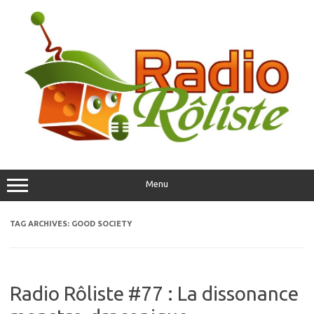
Skip
to
content
Menu
TAG ARCHIVES:
GOOD SOCIETY
Radio Rôliste #77 : La dissonance