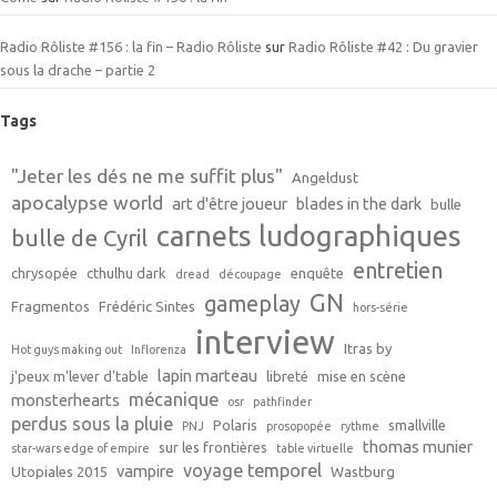
Radio Rôliste #156 : la fin – Radio Rôliste
sur
Radio Rôliste #42 : Du gravier
sous la drache – partie 2
Tags
"Jeter les dés ne me suffit plus"
Angeldust
apocalypse world
art d'être joueur
blades in the dark
bulle
carnets ludographiques
bulle de Cyril
entretien
chrysopée
cthulhu dark
enquête
dread
découpage
GN
gameplay
Fragmentos
Frédéric Sintes
hors-série
interview
Itras by
Hot guys making out
Inflorenza
lapin marteau
j'peux m'lever d'table
libreté
mise en scène
mécanique
monsterhearts
osr
pathfinder
perdus sous la pluie
Polaris
smallville
PNJ
prosopopée
rythme
thomas munier
sur les frontières
star-wars edge of empire
table virtuelle
voyage temporel
vampire
Utopiales 2015
Wastburg