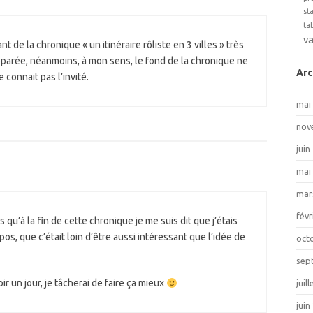
st
ta
v
nt de la chronique « un itinéraire rôliste en 3 villes » très
réparée, néanmoins, à mon sens, le fond de la chronique ne
Arc
 connait pas l’invité.
mai
nov
juin
mai
mar
févr
qu’à la fin de cette chronique je me suis dit que j’étais
s, que c’était loin d’être aussi intéressant que l’idée de
oct
sep
oir un jour, je tâcherai de faire ça mieux
juil
juin