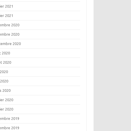
ier 2021
ier 2021
embre 2020
embre 2020
tembre 2020
t 2020
let 2020
 2020
 2020
s 2020
ier 2020
ier 2020
embre 2019
embre 2019