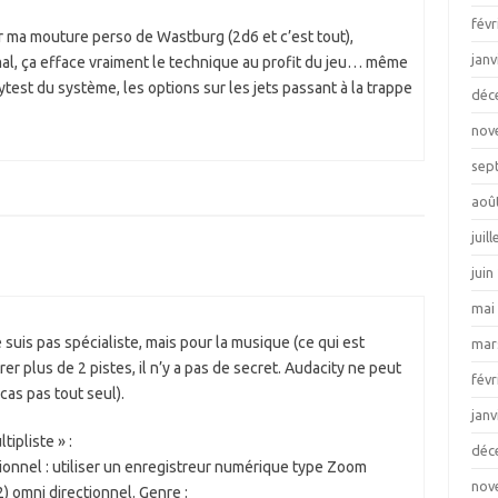
févr
r ma mouture perso de Wastburg (2d6 et c’est tout),
janv
mal, ça efface vraiment le technique au profit du jeu… même
ytest du système, les options sur les jets passant à la trappe
déc
nov
sep
aoû
juil
juin
mai
 suis pas spécialiste, mais pour la musique (ce qui est
mar
er plus de 2 pistes, il n’y a pas de secret. Audacity ne peut
févr
 cas pas tout seul).
janv
ipliste » :
déc
tionnel : utiliser un enregistreur numérique type Zoom
nov
2) omni directionnel. Genre :