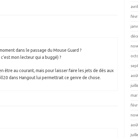
avri
févr
janv
déc
nov
un moment dans le passage du Mouse Guard ?
oct
 c’est mon lecteur qui a buggé) ?
sep
n être au courant, mais pour laisser faire les jets de dés aux
aoû
oll20 dans Hangout lui permettrait ce genre de chose.
juil
mar
févr
nov
aoû
juil