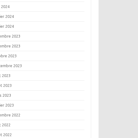
l 2024
ier 2024
ier 2024
embre 2023
embre 2023
obre 2023
tembre 2023
t 2023
let 2023
s 2023
ier 2023
embre 2022
t 2022
let 2022