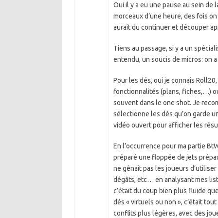
Oui il y a eu une pause au sein de
morceaux d’une heure, des fois on vo
aurait du continuer et découper ap
Tiens au passage, si y a un spécial
entendu, un soucis de micros: on a
Pour les dés, oui je connais Roll20
fonctionnalités (plans, fiches,…) o
souvent dans le one shot. Je rec
sélectionne les dés qu’on garde un
vidéo ouvert pour afficher les résu
En l’occurrence pour ma partie BtW (
préparé une floppée de jets préparés
ne gênait pas les joueurs d’utilise
dégâts, etc… en analysant mes list
c’était du coup bien plus fluide que
dés « virtuels ou non », c’était to
conflits plus légères, avec des jou