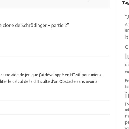
Ta
"
An
e clone de Schrödinger – partie 2
”
ar
b
c
l
ch
e
avec une aide de jeu que j’ai développé en HTML pour mieux
Fr
ter le calcul de la difficulté d’un Obstacle sans avoir à
ho
j'
mi
m
p
pr