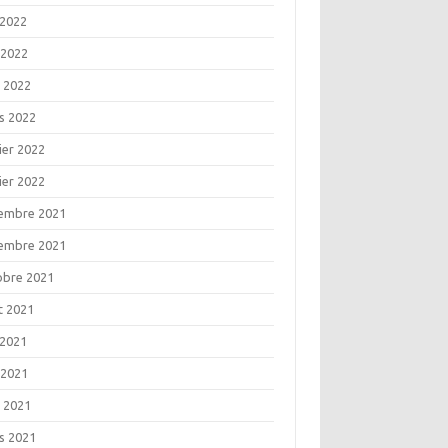
 2022
 2022
l 2022
s 2022
ier 2022
ier 2022
embre 2021
embre 2021
obre 2021
t 2021
 2021
 2021
l 2021
s 2021