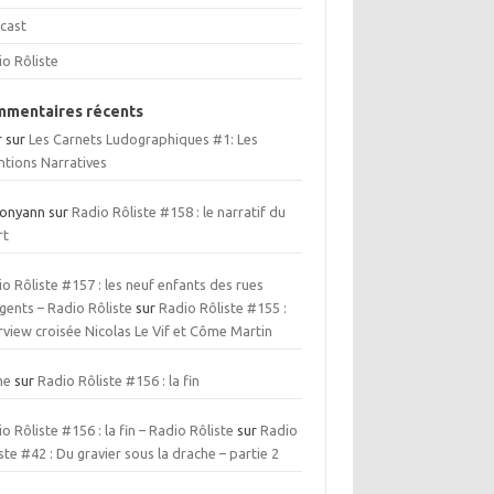
cast
io Rôliste
mentaires récents
r
sur
Les Carnets Ludographiques #1: Les
ntions Narratives
ionyann
sur
Radio Rôliste #158 : le narratif du
rt
o Rôliste #157 : les neuf enfants des rues
gents – Radio Rôliste
sur
Radio Rôliste #155 :
rview croisée Nicolas Le Vif et Côme Martin
me
sur
Radio Rôliste #156 : la fin
o Rôliste #156 : la fin – Radio Rôliste
sur
Radio
ste #42 : Du gravier sous la drache – partie 2