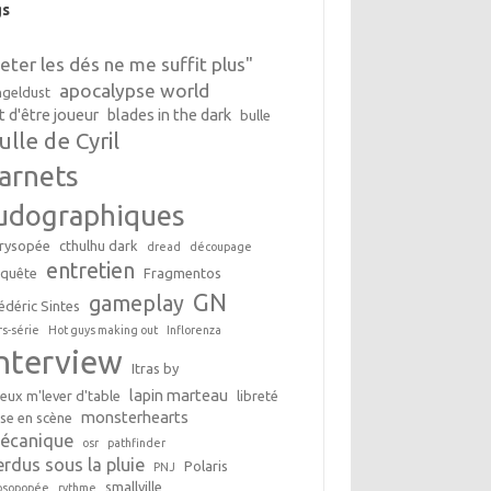
gs
Jeter les dés ne me suffit plus"
apocalypse world
geldust
t d'être joueur
blades in the dark
bulle
ulle de Cyril
arnets
udographiques
rysopée
cthulhu dark
dread
découpage
entretien
nquête
Fragmentos
GN
gameplay
édéric Sintes
rs-série
Hot guys making out
Inflorenza
interview
Itras by
lapin marteau
peux m'lever d'table
libreté
monsterhearts
se en scène
écanique
osr
pathfinder
erdus sous la pluie
Polaris
PNJ
smallville
osopopée
rythme