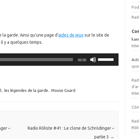
Pod
Rad
Com
 la garde. Ainsi qu’une page d’
aides de jeux
sur le site de
kae
 il y a quelques temps.
Inte
Utilisez
Act
00:00
les
spo
flèches
haut/bas
Radi
pour
d’ar
l
,
les légendes de la garde
,
Mouse Guard
augmenter
Inte
ou
diminuer
Cô
le
volume.
Radi
Rôli
nger –
Radio Rôliste #41 : Le clone de Schrödinger –
partie 3
→