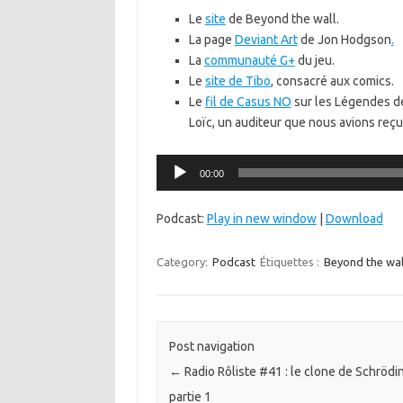
Le
site
de Beyond the wall.
La page
Deviant Art
de Jon Hodgson
.
La
communauté G+
du jeu.
Le
site de Tibo
, consacré aux comics.
Le
fil de Casus NO
sur les Légendes de
Loïc, un auditeur que nous avions reçu
Lecteur
00:00
audio
Podcast:
Play in new window
|
Download
Category:
Podcast
Étiquettes :
Beyond the wal
Post navigation
←
Radio Rôliste #41 : le clone de Schrödi
partie 1