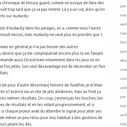
 la chronique de Mouse guard, comme on essaye de faire des
juin
it trop tard que ça va pas rentrer. Là y a un cut, alors qu’on
mai
rès sur Audacity.
avri
iste d’Audacity dans les parages, on a, comme vous l’aurez
mar
 moult micros, mais Audacity ne veut plus en prendre que 2.
févr
, mais en général je n’ai pas besoin des autres
janv
u disons que ça me compliquerait encore plus la vie, faisant
ommande aussi Dicestream notamment dans les jeux où on
déc
e fois jetés. Son seul désavantage est de nécessiter un flux
nov
ltats.
oct
et pour d’autre désormais) histoire de fluidifier, je m’étais
aoû
 à l’avance via un site de jets aléatoires, mais au final ça
juin
r ces mêmes résultats. Du coup, j’annonçais les touches, les
es de résultats et en les vidant progressivement, et si
mai
 si chaque joueur avait du attendre le signal pour jeter ses
avri
ut de même un peu relou pour moi, habitué à des gestions de
mar
eurs jetant les dés.