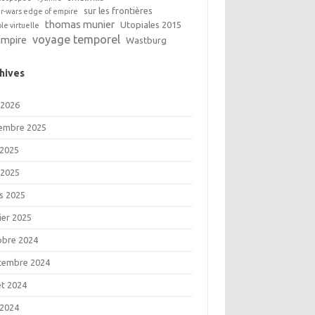
sur les frontières
ar-wars edge of empire
thomas munier
Utopiales 2015
ble virtuelle
voyage temporel
ampire
Wastburg
hives
 2026
embre 2025
 2025
 2025
s 2025
ier 2025
obre 2024
tembre 2024
let 2024
 2024