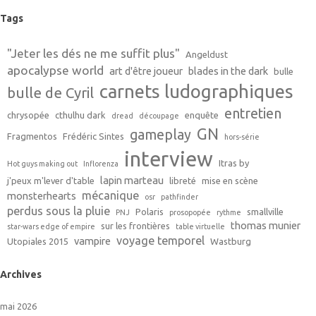
Tags
"Jeter les dés ne me suffit plus"
Angeldust
apocalypse world
art d'être joueur
blades in the dark
bulle
carnets ludographiques
bulle de Cyril
entretien
chrysopée
cthulhu dark
enquête
dread
découpage
GN
gameplay
Fragmentos
Frédéric Sintes
hors-série
interview
Itras by
Hot guys making out
Inflorenza
lapin marteau
j'peux m'lever d'table
libreté
mise en scène
mécanique
monsterhearts
osr
pathfinder
perdus sous la pluie
Polaris
smallville
PNJ
prosopopée
rythme
thomas munier
sur les frontières
star-wars edge of empire
table virtuelle
voyage temporel
vampire
Utopiales 2015
Wastburg
Archives
mai 2026