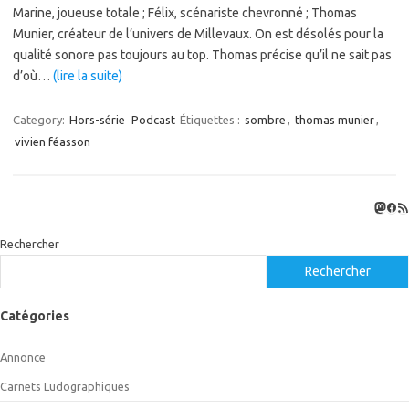
Marine, joueuse totale ; Félix, scénariste chevronné ; Thomas
Munier, créateur de l’univers de Millevaux. On est désolés pour la
qualité sonore pas toujours au top. Thomas précise qu’il ne sait pas
d’où…
(lire la suite)
Category:
Hors-série
Podcast
Étiquettes :
sombre
,
thomas munier
,
vivien féasson
Masto
Fac
Flux
Rechercher
Rechercher
Catégories
Annonce
Carnets Ludographiques