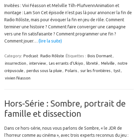
Invitées : Vivi Féasson et Melville Tilh-PluñvennAnimation et
montage : Lam Son Cet épisode n’est pas là pour annoncer la fin de
Radio Rôliste, mais pour évoquer la fin en jeu de rôle. Comment
terminer une histoire ? Comment faire converger une campagne
vers une fin satisfaisante ? Comment programmer une fin ?
Comment jouer…
(lire la suite)
Category:
Podcast
Radio Rôliste
Étiquettes :
Bois Dormant
,
insurrection
,
interview
,
Les errants d'Ukiyo
,
libreté
,
Melville
,
notre
crépuscule
,
perdus sous la pluie
,
Polaris
,
sur les frontières
,
tyst
,
vivien féasson
Hors-Série : Sombre, portrait de
famille et dissection
Dans ce hors-série, nous vous parlons de Sombre, « le JDR de
l’horreur comme au cinéma », avec trois experts reconnus du jeu :