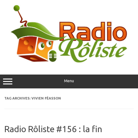
Skip
to
content
Menu
TAG ARCHIVES:
VIVIEN FÉASSON
Radio Rôliste #156 : la fin