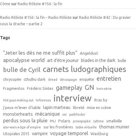
Côme
sur
Radio Rôliste #156 : la fin
Radio Rôliste #156 : la fin – Radio Rôliste
sur
Radio Rôliste #42 : Du gravier
sous la drache – partie 2
Tags
"Jeter les dés ne me suffit plus"
Angeldust
apocalypse world
art d'être joueur
blades in the dark
bulle
carnets ludographiques
bulle de Cyril
entretien
chrysopée
cthulhu dark
enquête
dread
découpage
GN
gameplay
Fragmentos
Frédéric Sintes
hors-série
interview
Itras by
Hot guys making out
Inflorenza
lapin marteau
j'peux m'lever d'table
libreté
mise en scène
mécanique
monsterhearts
osr
pathfinder
perdus sous la pluie
Polaris
smallville
PNJ
prosopopée
rythme
thomas munier
sur les frontières
star-wars edge of empire
table virtuelle
voyage temporel
vampire
Utopiales 2015
Wastburg