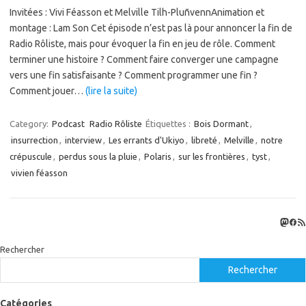
Invitées : Vivi Féasson et Melville Tilh-PluñvennAnimation et
montage : Lam Son Cet épisode n’est pas là pour annoncer la fin de
Radio Rôliste, mais pour évoquer la fin en jeu de rôle. Comment
terminer une histoire ? Comment faire converger une campagne
vers une fin satisfaisante ? Comment programmer une fin ?
Comment jouer…
(lire la suite)
Category:
Podcast
Radio Rôliste
Étiquettes :
Bois Dormant
,
insurrection
,
interview
,
Les errants d'Ukiyo
,
libreté
,
Melville
,
notre
crépuscule
,
perdus sous la pluie
,
Polaris
,
sur les frontières
,
tyst
,
vivien féasson
Masto
Fac
Flux
Rechercher
Rechercher
Catégories