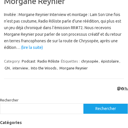
Morgane Reynier
Invitée : Morgane Reynier Interview et montage : Lam Son Une fois
n’est pas coutume, Radio Rôliste parle d’une réédition, qui plus est
un jeu déjà chroniqué dans l’émission RR#72. Nous recevons
Morgane Reynier pour parler de son processus créatif et du retour
en terres francophones de sur la route de Chrysopée, après une
édition…
(lire la suite)
Category:
Podcast
Radio Rôliste
Étiquettes :
chrysopée
,
épistolaire
,
GN
,
interview
,
Into the Woods
,
Morgane Reynier
Masto
Fac
Flux
Rechercher
Rechercher
Catégories