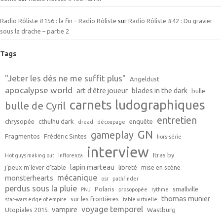
Radio Rôliste #156 : la fin – Radio Rôliste
sur
Radio Rôliste #42 : Du gravier
sous la drache – partie 2
Tags
"Jeter les dés ne me suffit plus"
Angeldust
apocalypse world
art d'être joueur
blades in the dark
bulle
carnets ludographiques
bulle de Cyril
entretien
chrysopée
cthulhu dark
enquête
dread
découpage
GN
gameplay
Fragmentos
Frédéric Sintes
hors-série
interview
Itras by
Hot guys making out
Inflorenza
lapin marteau
j'peux m'lever d'table
libreté
mise en scène
mécanique
monsterhearts
osr
pathfinder
perdus sous la pluie
Polaris
smallville
PNJ
prosopopée
rythme
thomas munier
sur les frontières
star-wars edge of empire
table virtuelle
voyage temporel
vampire
Utopiales 2015
Wastburg