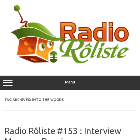
Skip
to
content
Menu
TAG ARCHIVES:
INTO THE WOODS
Radio Rôliste #153 : Interview