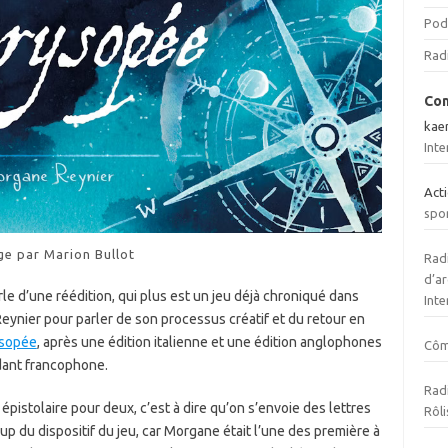
Pod
Rad
Com
kae
Inte
Act
spo
ge par Marion Bullot
Radi
d’ar
le d’une réédition, qui plus est un jeu déjà chroniqué dans
Inte
ynier pour parler de son processus créatif et du retour en
ysopée
, après une édition italienne et une édition anglophones
Cô
ndant francophone.
Radi
épistolaire pour deux, c’est à dire qu’on s’envoie des lettres
Rôli
up du dispositif du jeu, car Morgane était l’une des première à