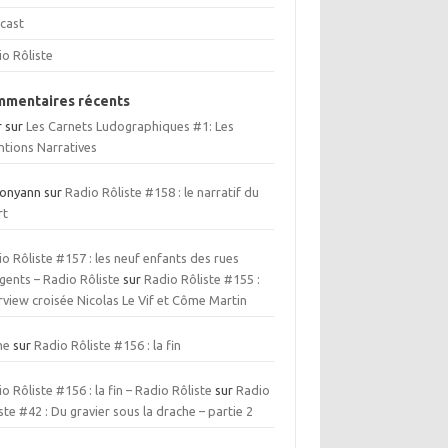
cast
io Rôliste
mentaires récents
r
sur
Les Carnets Ludographiques #1: Les
ntions Narratives
ionyann
sur
Radio Rôliste #158 : le narratif du
rt
o Rôliste #157 : les neuf enfants des rues
gents – Radio Rôliste
sur
Radio Rôliste #155 :
rview croisée Nicolas Le Vif et Côme Martin
me
sur
Radio Rôliste #156 : la fin
o Rôliste #156 : la fin – Radio Rôliste
sur
Radio
ste #42 : Du gravier sous la drache – partie 2