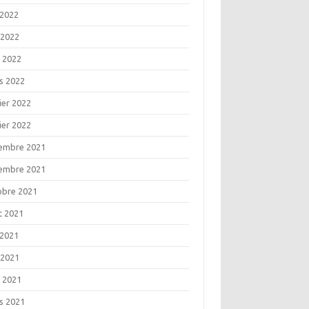
 2022
 2022
l 2022
s 2022
ier 2022
ier 2022
embre 2021
embre 2021
obre 2021
t 2021
 2021
 2021
l 2021
s 2021