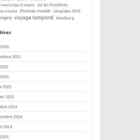
sur les frontières
ar-wars edge of empire
thomas munier
Utopiales 2015
ble virtuelle
voyage temporel
ampire
Wastburg
hives
 2026
embre 2025
 2025
 2025
s 2025
ier 2025
obre 2024
tembre 2024
let 2024
 2024