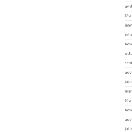
avri
févr
janv
déc
nov
oct
sep
aoû
juil
mar
févr
nov
aoû
juil