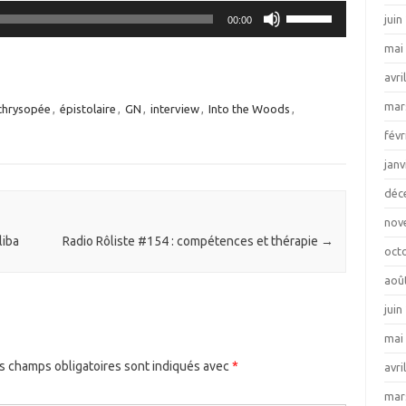
Utilisez
juin
00:00
les
mai
flèches
haut/bas
avri
pour
mar
chrysopée
,
épistolaire
,
GN
,
interview
,
Into the Woods
,
augmenter
ou
févr
diminuer
janv
le
déc
volume.
nov
liba
Radio Rôliste #154 : compétences et thérapie
→
oct
aoû
juin
mai
s champs obligatoires sont indiqués avec
*
avri
mar