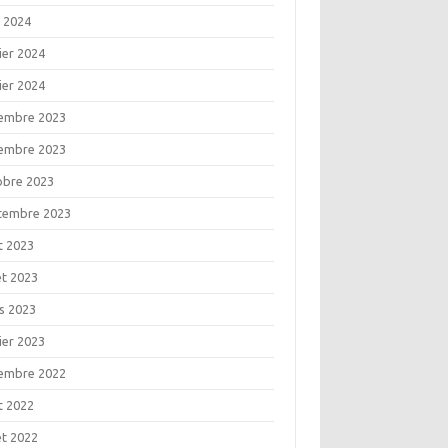
l 2024
ier 2024
ier 2024
embre 2023
embre 2023
obre 2023
tembre 2023
t 2023
let 2023
s 2023
ier 2023
embre 2022
t 2022
let 2022