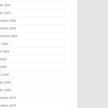
ier 2021
ier 2021
embre 2020
embre 2020
tembre 2020
t 2020
let 2020
 2020
 2020
s 2020
ier 2020
ier 2020
embre 2019
embre 2019