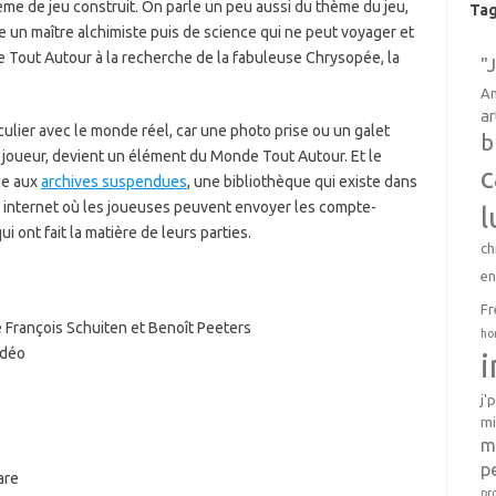
ème de jeu construit. On parle un peu aussi du thème du jeu,
Ta
re un maître alchimiste puis de science qui ne peut voyager et
e Tout Autour à la recherche de la fabuleuse Chrysopée, la
"
An
ar
culier avec le monde réel, car une photo prise ou un galet
b
 joueur, devient un élément du Monde Tout Autour. Et le
c
ce aux
archives suspendues
, une bibliothèque qui existe dans
te internet où les joueuses peuvent envoyer les compte-
l
i ont fait la matière de leurs parties.
ch
e
Fr
François Schuiten et Benoît Peeters
ho
vidéo
j'
mi
m
p
are
pr