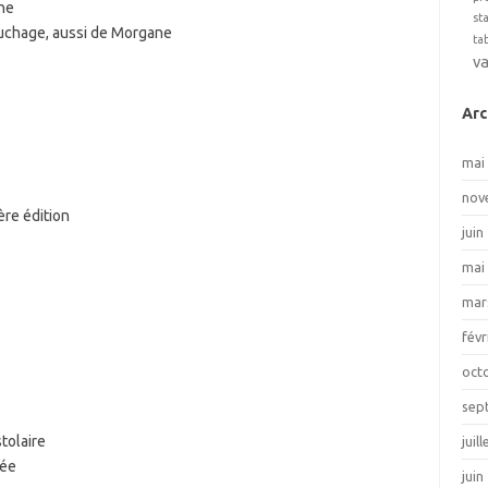
ne
st
ouchage, aussi de Morgane
ta
v
Arc
mai
nov
re édition
juin
mai
mar
févr
oct
sep
tolaire
juil
pée
juin