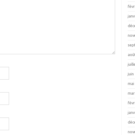
févr
janv
déc
nov
sep
aoû
juil
juin
mai
mar
févr
janv
déc
nov