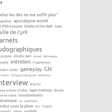
gs
Jeter les dés ne me suffit plus"
apocalypse world
geldust
t d'être joueur
blades in the dark
bulle
ulle de Cyril
arnets
udographiques
rysopée
cthulhu dark
dread
découpage
entretien
nquête
Fragmentos
GN
gameplay
édéric Sintes
rs-série
Hot guys making out
Inflorenza
interview
Itras by
lapin marteau
peux m'lever d'table
libreté
monsterhearts
se en scène
écanique
osr
pathfinder
erdus sous la pluie
Polaris
PNJ
smallville
osopopée
rythme