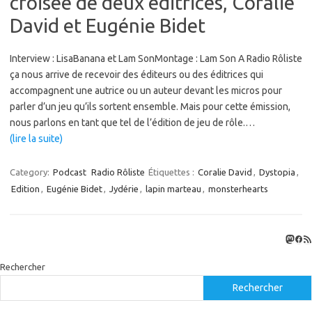
croisée de deux éditrices, Coralie
David et Eugénie Bidet
Interview : LisaBanana et Lam SonMontage : Lam Son A Radio Rôliste
ça nous arrive de recevoir des éditeurs ou des éditrices qui
accompagnent une autrice ou un auteur devant les micros pour
parler d’un jeu qu’ils sortent ensemble. Mais pour cette émission,
nous parlons en tant que tel de l’édition de jeu de rôle.…
(lire la suite)
Category:
Podcast
Radio Rôliste
Étiquettes :
Coralie David
,
Dystopia
,
Edition
,
Eugénie Bidet
,
Jydérie
,
lapin marteau
,
monsterhearts
Masto
Fac
Flux
Rechercher
Rechercher