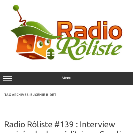
Skip
to
content
Menu
TAG ARCHIVES:
EUGÉNIE BIDET
Radio Rôliste #139 : Interview