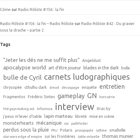
Côme
sur
Radio Rôliste #156 : la fin
Radio Rôliste #156 : la fin – Radio Rôliste
sur
Radio Rôliste #42 : Du gravier
sous la drache – partie 2
Tags
"Jeter les dés ne me suffit plus"
Angeldust
apocalypse world
art d'être joueur
blades in the dark
bulle
carnets ludographiques
bulle de Cyril
entretien
chrysopée
cthulhu dark
enquête
dread
découpage
GN
gameplay
Fragmentos
Frédéric Sintes
hors-série
interview
Itras by
Hot guys making out
Inflorenza
lapin marteau
j'peux m'lever d'table
libreté
mise en scène
mécanique
monsterhearts
osr
pathfinder
perdus sous la pluie
Polaris
smallville
PNJ
prosopopée
rythme
thomas munier
sur les frontières
star-wars edge of empire
table virtuelle