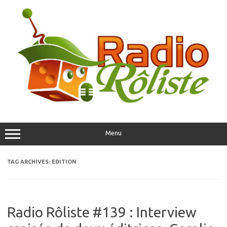
Skip
to
content
Menu
TAG ARCHIVES:
EDITION
Radio Rôliste #139 : Interview