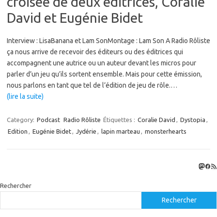
croisée de deux éditrices, Coralie
David et Eugénie Bidet
Interview : LisaBanana et Lam SonMontage : Lam Son A Radio Rôliste
ça nous arrive de recevoir des éditeurs ou des éditrices qui
accompagnent une autrice ou un auteur devant les micros pour
parler d’un jeu qu’ils sortent ensemble. Mais pour cette émission,
nous parlons en tant que tel de l’édition de jeu de rôle.…
(lire la suite)
Category:
Podcast
Radio Rôliste
Étiquettes :
Coralie David
,
Dystopia
,
Edition
,
Eugénie Bidet
,
Jydérie
,
lapin marteau
,
monsterhearts
Masto
Fac
Flux
Rechercher
Rechercher