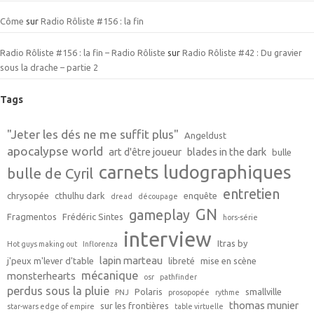
Côme
sur
Radio Rôliste #156 : la fin
Radio Rôliste #156 : la fin – Radio Rôliste
sur
Radio Rôliste #42 : Du gravier
sous la drache – partie 2
Tags
"Jeter les dés ne me suffit plus"
Angeldust
apocalypse world
art d'être joueur
blades in the dark
bulle
carnets ludographiques
bulle de Cyril
entretien
chrysopée
cthulhu dark
enquête
dread
découpage
GN
gameplay
Fragmentos
Frédéric Sintes
hors-série
interview
Itras by
Hot guys making out
Inflorenza
lapin marteau
j'peux m'lever d'table
libreté
mise en scène
mécanique
monsterhearts
osr
pathfinder
perdus sous la pluie
Polaris
smallville
PNJ
prosopopée
rythme
thomas munier
sur les frontières
star-wars edge of empire
table virtuelle