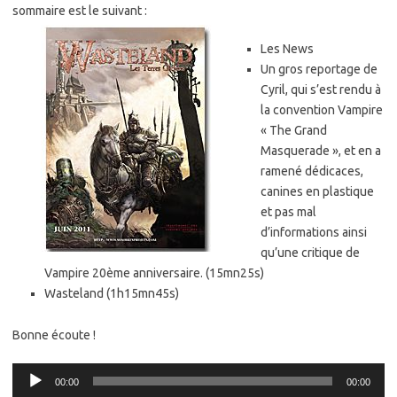
sommaire est le suivant :
Les News
Un gros reportage de
Cyril, qui s’est rendu à
la convention Vampire
« The Grand
Masquerade », et en a
ramené dédicaces,
canines en plastique
et pas mal
d’informations ainsi
qu’une critique de
Vampire 20ème anniversaire. (15mn25s)
Wasteland (1h15mn45s)
Bonne écoute !
Lecteur
00:00
00:00
audio