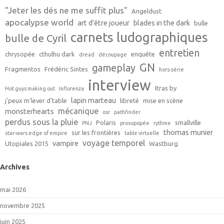
"Jeter les dés ne me suffit plus"
Angeldust
apocalypse world
art d'être joueur
blades in the dark
bulle
carnets ludographiques
bulle de Cyril
entretien
chrysopée
cthulhu dark
enquête
dread
découpage
GN
gameplay
Fragmentos
Frédéric Sintes
hors-série
interview
Itras by
Hot guys making out
Inflorenza
lapin marteau
j'peux m'lever d'table
libreté
mise en scène
mécanique
monsterhearts
osr
pathfinder
perdus sous la pluie
Polaris
smallville
PNJ
prosopopée
rythme
thomas munier
sur les frontières
star-wars edge of empire
table virtuelle
voyage temporel
vampire
Utopiales 2015
Wastburg
Archives
mai 2026
novembre 2025
juin 2025