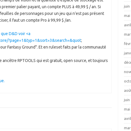
/champs de vision et la quantité d’espace de stockage est
juin
 premier palier payant, un compte PLUS à 49,99 $ / an. Si
feuilles de personnages pour un jeu qui n’est pas présent
mai
iser, il faut un compte Pro à 99,99 $ /an.
avri
s que D&D voir <a
mar
store/?page=1&typ=1&sort=3&search=&quot
;
févr
our Fantasy Ground". Et en ruleset faits par la communauté
janv
e ancêtre RPTOOLS qui est gratuit, open source, et toujours
déc
nov
ue.
oct
aoû
juin
mai
avri
mar