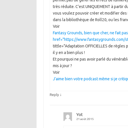
permet pas de gérer les effets de lumière
très réduite. C’est UNIQUEMENT à partir du
vous voulez pouvoir créer et modifier des 
dans la bibliothèque de Roll20, ou les franc
Voir
Fantasy Grounds, bien que cher, ne fait pa
href="
https://www.fantasygrounds.com/
tittle="Adaptation OFFICIELLES de règles p
il y en a bien plus !
Et pourquoi ne pas avoir parlé du vénérabl
mis à jour ?
Voir
J’aime bien votre podcast même si je critiq
↓
Reply
Yot
21 août 2015