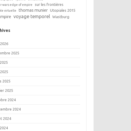
sur les frontières
ar-wars edge of empire
thomas munier
Utopiales 2015
ble virtuelle
voyage temporel
ampire
Wastburg
hives
 2026
embre 2025
 2025
 2025
s 2025
ier 2025
obre 2024
tembre 2024
let 2024
 2024