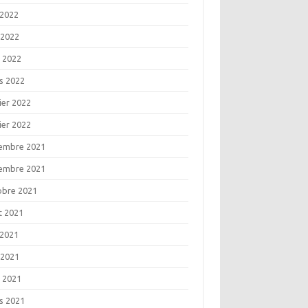
 2022
 2022
l 2022
s 2022
ier 2022
ier 2022
embre 2021
embre 2021
obre 2021
t 2021
 2021
 2021
l 2021
s 2021