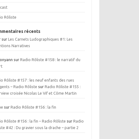
cast
io Rôliste
mentaires récents
r
sur
Les Carnets Ludographiques #1: Les
ntions Narratives
ionyann
sur
Radio Rôliste #158 : le narratif du
rt
o Rôliste #157 : les neuf enfants des rues
gents – Radio Rôliste
sur
Radio Rôliste #155 :
rview croisée Nicolas Le Vif et Côme Martin
me
sur
Radio Rôliste #156 : la fin
o Rôliste #156 : la fin – Radio Rôliste
sur
Radio
ste #42 : Du gravier sous la drache – partie 2