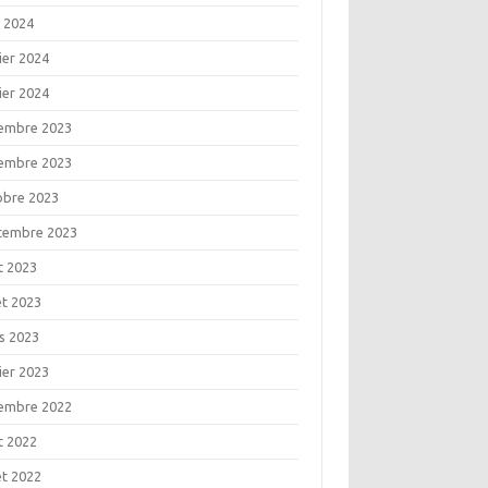
l 2024
ier 2024
ier 2024
embre 2023
embre 2023
obre 2023
tembre 2023
t 2023
let 2023
s 2023
ier 2023
embre 2022
t 2022
let 2022