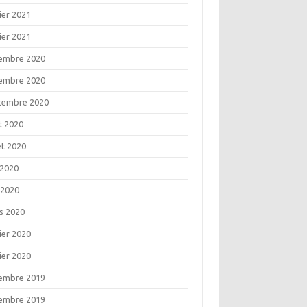
ier 2021
ier 2021
embre 2020
embre 2020
tembre 2020
t 2020
let 2020
 2020
 2020
s 2020
ier 2020
ier 2020
embre 2019
embre 2019