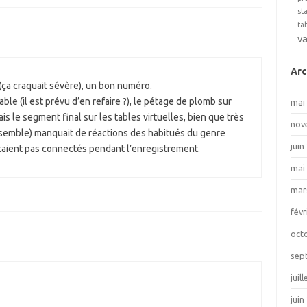
st
ta
v
Arc
(ça craquait sévère), un bon numéro.
ble (il est prévu d’en refaire ?), le pétage de plomb sur
mai
is le segment final sur les tables virtuelles, bien que très
nov
nsemble) manquait de réactions des habitués du genre
juin
n’étaient pas connectés pendant l’enregistrement.
mai
mar
févr
oct
sep
juil
juin