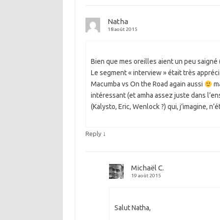
Natha
18 août 2015
Bien que mes oreilles aient un peu saigné 
Le segment « interview » était très apprécia
Macumba vs On the Road again aussi
ma
intéressant (et amha assez juste dans l’e
(Kalysto, Eric, Wenlock ?) qui, j’imagine, 
↓
Reply
Michaël C.
19 août 2015
Salut Natha,