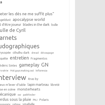
gs
Jeter les dés ne me suffit plus"
apocalypse world
geldust
t d'être joueur
blades in the dark
bulle
ulle de Cyril
arnets
udographiques
rysopée
cthulhu dark
dread
découpage
entretien
nquête
Fragmentos
GN
gameplay
édéric Sintes
rs-série
Hot guys making out
Inflorenza
interview
Itras by
lapin marteau
peux m'lever d'table
libreté
monsterhearts
se en scène
écanique
osr
pathfinder
erdus sous la pluie
Polaris
PNJ
smallville
osopopée
rythme