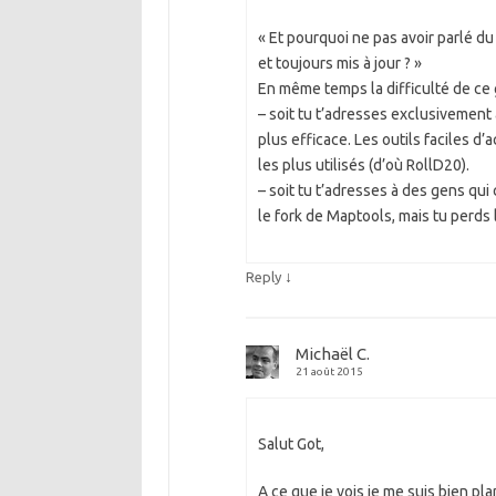
« Et pourquoi ne pas avoir parlé d
et toujours mis à jour ? »
En même temps la difficulté de ce 
– soit tu t’adresses exclusivement 
plus efficace. Les outils faciles d
les plus utilisés (d’où RollD20).
– soit tu t’adresses à des gens qui 
le fork de Maptools, mais tu perds 
↓
Reply
Michaël C.
21 août 2015
Salut Got,
A ce que je vois je me suis bien p