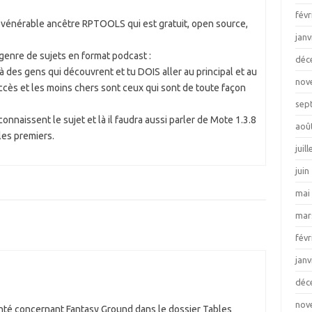
févr
u vénérable ancêtre RPTOOLS qui est gratuit, open source,
janv
genre de sujets en format podcast :
déc
à des gens qui découvrent et tu DOIS aller au principal et au
nov
’accès et les moins chers sont ceux qui sont de toute façon
sep
connaissent le sujet et là il faudra aussi parler de Mote 1.3.8
aoû
les premiers.
juil
juin
mai
mar
févr
janv
déc
nov
lanté concernant Fantasy Ground dans le dossier Tables