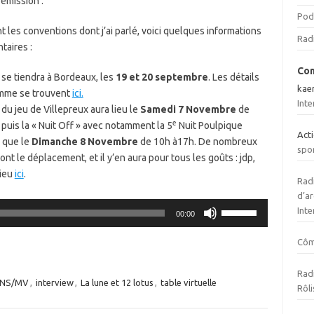
’émission :
Pod
 les conventions dont j’ai parlé, voici quelques informations
Rad
taires :
Com
se tiendra à Bordeaux, les
19 et 20 septembre
. Les détails
kae
mme se trouvent
ici.
Inte
 du jeu de Villepreux aura lieu le
Samedi 7 Novembre
de
e
 puis la « Nuit Off » avec notamment la 5
Nuit Poulpique
Act
i que le
Dimanche 8 Novembre
de 10h à17h. De nombreux
spo
ont le déplacement, et il y’en aura pour tous les goûts : jdp,
lieu
ici
.
Radi
d’ar
Utilisez
Inte
00:00
les
flèches
Cô
haut/bas
pour
Radi
INS/MV
,
interview
,
La lune et 12 lotus
,
table virtuelle
augmenter
Rôli
ou