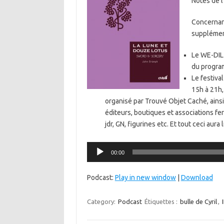
Notes de l
Concernant
supplémen
Le WE-DIL 
du progra
Le festival
15h à 21h,
organisé par Trouvé Objet Caché, ains
éditeurs, boutiques et associations fer
jdr, GN, figurines etc. Et tout ceci aura 
Lecteur
00:00
audio
Podcast:
Play in new window
|
Download
Category:
Podcast
Étiquettes :
bulle de Cyril
,