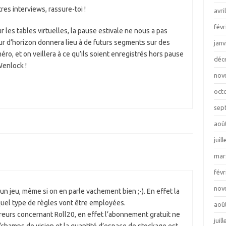
tres interviews, rassure-toi !
avri
févr
r les tables virtuelles, la pause estivale ne nous a pas
our d’horizon donnera lieu à de futurs segments sur des
janv
ro, et on veillera à ce qu’ils soient enregistrés hors pause
déc
Wenlock !
nov
oct
sep
aoû
juil
mar
févr
nov
’un jeu, même si on en parle vachement bien ;-). En effet la
quel type de règles vont être employées.
aoû
erreurs concernant Roll20, en effet l’abonnement gratuit ne
juil