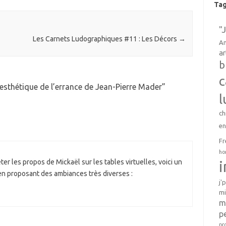
diminuer
Ta
le
volume.
"
Les Carnets Ludographiques #11 : Les Décors
→
An
ar
b
c
’esthétique de l’errance de Jean-Pierre Mader
”
l
ch
e
Fr
ho
r les propos de Mickaël sur les tables virtuelles, voici un
 en proposant des ambiances très diverses :
j'
mi
m
p
pr