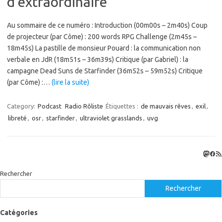
d’extraordinaire
Au sommaire de ce numéro : Introduction (00m00s – 2m40s) Coup
de projecteur (par Côme) : 200 words RPG Challenge (2m45s –
18m45s) La pastille de monsieur Pouard : la communication non
verbale en JdR (18m51s – 36m39s) Critique (par Gabriel) : la
campagne Dead Suns de Starfinder (36m52s – 59m52s) Critique
(par Côme) :…
(lire la suite)
Category:
Podcast
Radio Rôliste
Étiquettes :
de mauvais rêves
,
exil
,
libreté
,
osr
,
starfinder
,
ultraviolet grasslands
,
uvg
Masto
Fac
Flux
Rechercher
Rechercher
Catégories