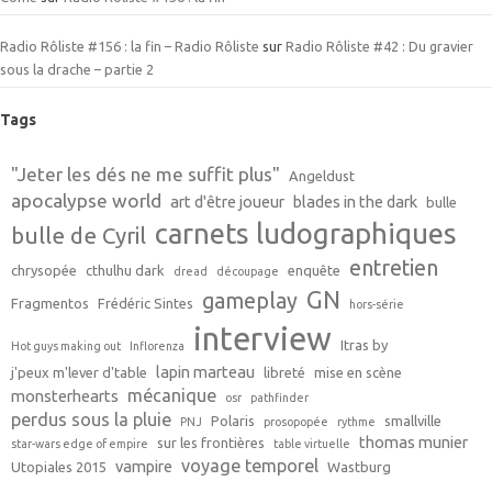
Radio Rôliste #156 : la fin – Radio Rôliste
sur
Radio Rôliste #42 : Du gravier
sous la drache – partie 2
Tags
"Jeter les dés ne me suffit plus"
Angeldust
apocalypse world
art d'être joueur
blades in the dark
bulle
carnets ludographiques
bulle de Cyril
entretien
chrysopée
cthulhu dark
enquête
dread
découpage
GN
gameplay
Fragmentos
Frédéric Sintes
hors-série
interview
Itras by
Hot guys making out
Inflorenza
lapin marteau
j'peux m'lever d'table
libreté
mise en scène
mécanique
monsterhearts
osr
pathfinder
perdus sous la pluie
Polaris
smallville
PNJ
prosopopée
rythme
thomas munier
sur les frontières
star-wars edge of empire
table virtuelle
voyage temporel
vampire
Utopiales 2015
Wastburg