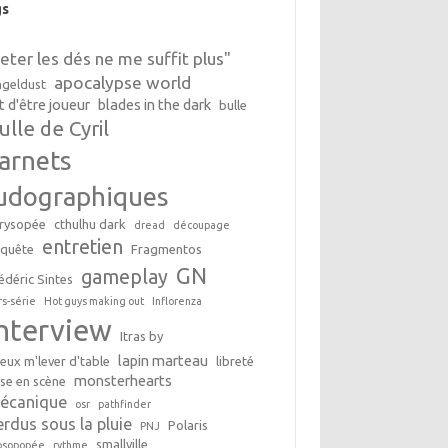
gs
Jeter les dés ne me suffit plus"
apocalypse world
geldust
t d'être joueur
blades in the dark
bulle
ulle de Cyril
arnets
udographiques
rysopée
cthulhu dark
dread
découpage
entretien
nquête
Fragmentos
GN
gameplay
édéric Sintes
rs-série
Hot guys making out
Inflorenza
interview
Itras by
lapin marteau
peux m'lever d'table
libreté
monsterhearts
se en scène
écanique
osr
pathfinder
erdus sous la pluie
Polaris
PNJ
smallville
osopopée
rythme