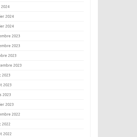
l 2024
ier 2024
ier 2024
embre 2023
embre 2023
obre 2023
tembre 2023
t 2023
let 2023
s 2023
ier 2023
embre 2022
t 2022
let 2022