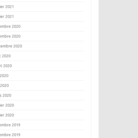
ier 2021
ier 2021
embre 2020
embre 2020
tembre 2020
t 2020
let 2020
 2020
 2020
s 2020
ier 2020
ier 2020
embre 2019
embre 2019