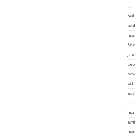
juin
mai
avri
mar
févr
janv
déc
nov
oct
aoû
juin
mai
avri
mar