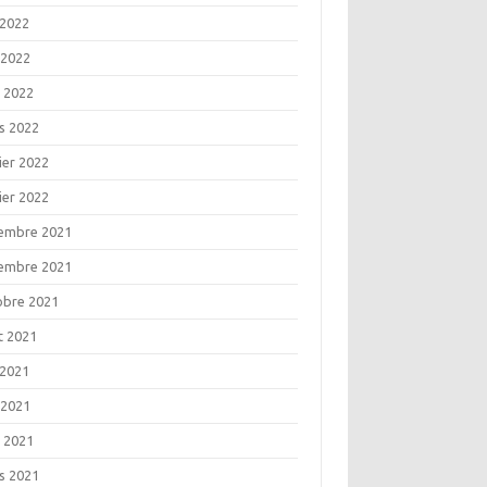
 2022
 2022
l 2022
s 2022
ier 2022
ier 2022
embre 2021
embre 2021
obre 2021
t 2021
 2021
 2021
l 2021
s 2021