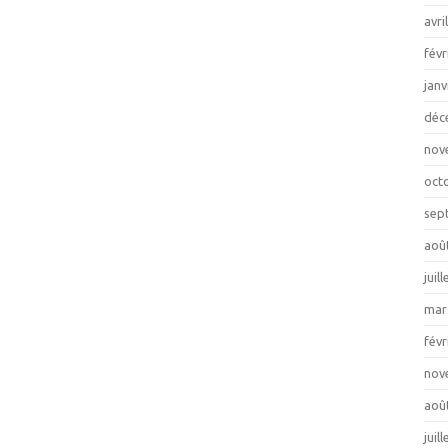
avri
févr
janv
déc
nov
oct
sep
aoû
juil
mar
févr
nov
aoû
juil