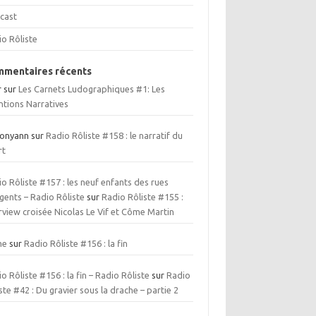
cast
io Rôliste
mentaires récents
r
sur
Les Carnets Ludographiques #1: Les
ntions Narratives
ionyann
sur
Radio Rôliste #158 : le narratif du
rt
o Rôliste #157 : les neuf enfants des rues
gents – Radio Rôliste
sur
Radio Rôliste #155 :
rview croisée Nicolas Le Vif et Côme Martin
me
sur
Radio Rôliste #156 : la fin
o Rôliste #156 : la fin – Radio Rôliste
sur
Radio
ste #42 : Du gravier sous la drache – partie 2