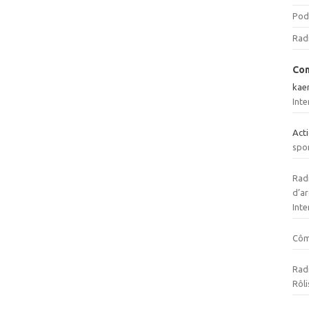
Pod
Rad
Com
kae
Inte
Act
spo
Radi
d’ar
Inte
Cô
Radi
Rôli