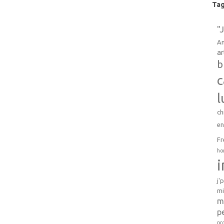
Ta
"
An
ar
b
c
l
ch
e
Fr
ho
j'
mi
m
p
pr