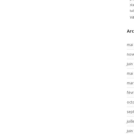
st
ta
v
Arc
mai
nov
juin
mai
mar
févr
oct
sep
juil
juin