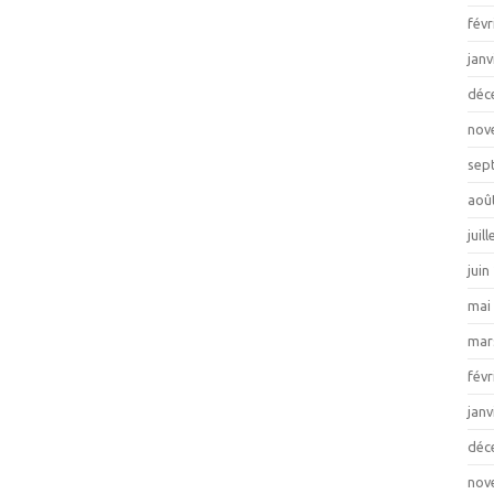
févr
janv
déc
nov
sep
aoû
juil
juin
mai
mar
févr
janv
déc
nov