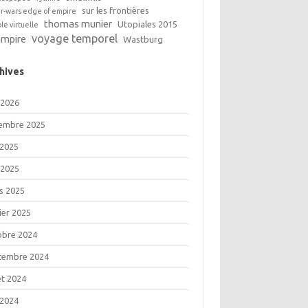
sur les frontières
ar-wars edge of empire
thomas munier
Utopiales 2015
ble virtuelle
voyage temporel
ampire
Wastburg
hives
 2026
embre 2025
 2025
 2025
s 2025
ier 2025
obre 2024
tembre 2024
let 2024
 2024