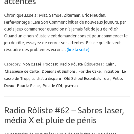
attentes
Chroniqueu.r.se.s : Mist, Samuel Ziterman, Eric Nieudan,
FarfaMontage : Lam Son Comment initier de nouveaux joueurs, par
quels jeux commencer quand on n’a jamais fait de jeu de rôle?
Quand un.e non rôliste vient demander conseil pour commencer le
jeu de rôle, essayez de cerner ses attentes. Est-ce qu’elle veut
résoudre des problèmes via un…
(lire la suite)
Category:
Non classé
Podcast
Radio Rôliste
Étiquettes :
Cairn
,
Chasseuse de Carte
,
Donjons et Siphons
,
For the Cake
,
initiation
,
Le
casse de Trop
,
Le chat a disparu
,
Old School Essentials
,
osr
,
Petits
Dieux
,
Pour la Reine
,
Pour le CDI
,
psi*run
Radio Rôliste #62 – Sabres laser,
média X et pluie de pénis