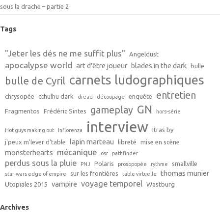
sous la drache – partie 2
Tags
"Jeter les dés ne me suffit plus"
Angeldust
apocalypse world
art d'être joueur
blades in the dark
bulle
carnets ludographiques
bulle de Cyril
entretien
chrysopée
cthulhu dark
enquête
dread
découpage
GN
gameplay
Fragmentos
Frédéric Sintes
hors-série
interview
Itras by
Hot guys making out
Inflorenza
lapin marteau
j'peux m'lever d'table
libreté
mise en scène
mécanique
monsterhearts
osr
pathfinder
perdus sous la pluie
Polaris
smallville
PNJ
prosopopée
rythme
thomas munier
sur les frontières
star-wars edge of empire
table virtuelle
voyage temporel
vampire
Utopiales 2015
Wastburg
Archives