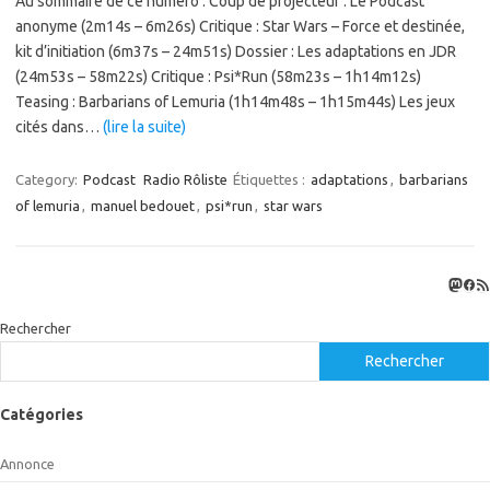
Au sommaire de ce numéro : Coup de projecteur : Le Podcast
anonyme (2m14s – 6m26s) Critique : Star Wars – Force et destinée,
kit d’initiation (6m37s – 24m51s) Dossier : Les adaptations en JDR
(24m53s – 58m22s) Critique : Psi*Run (58m23s – 1h14m12s)
Teasing : Barbarians of Lemuria (1h14m48s – 1h15m44s) Les jeux
cités dans…
(lire la suite)
Category:
Podcast
Radio Rôliste
Étiquettes :
adaptations
,
barbarians
of lemuria
,
manuel bedouet
,
psi*run
,
star wars
Masto
Fac
Flux
Rechercher
Rechercher
Catégories
Annonce