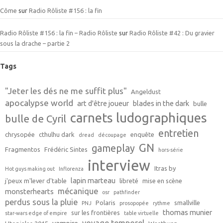
Côme
sur
Radio Rôliste #156 : la fin
Radio Rôliste #156 : la fin – Radio Rôliste
sur
Radio Rôliste #42 : Du gravier
sous la drache – partie 2
Tags
"Jeter les dés ne me suffit plus"
Angeldust
apocalypse world
art d'être joueur
blades in the dark
bulle
carnets ludographiques
bulle de Cyril
entretien
chrysopée
cthulhu dark
enquête
dread
découpage
GN
gameplay
Fragmentos
Frédéric Sintes
hors-série
interview
Itras by
Hot guys making out
Inflorenza
lapin marteau
j'peux m'lever d'table
libreté
mise en scène
mécanique
monsterhearts
osr
pathfinder
perdus sous la pluie
Polaris
smallville
PNJ
prosopopée
rythme
thomas munier
sur les frontières
star-wars edge of empire
table virtuelle
voyage temporel