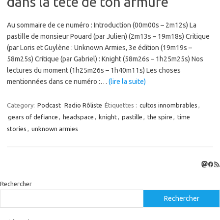
dans la tête de ton armure
Au sommaire de ce numéro : Introduction (00m00s – 2m12s) La
pastille de monsieur Pouard (par Julien) (2m13s – 19m18s) Critique
(par Loris et Guylène : Unknown Armies, 3e édition (19m19s –
58m25s) Critique (par Gabriel) : Knight (58m26s – 1h25m25s) Nos
lectures du moment (1h25m26s – 1h40m11s) Les choses
mentionnées dans ce numéro :…
(lire la suite)
Category:
Podcast
Radio Rôliste
Étiquettes :
cultos innombrables
,
gears of defiance
,
headspace
,
knight
,
pastille
,
the spire
,
time
stories
,
unknown armies
Masto
Fac
Flux
Rechercher
Rechercher