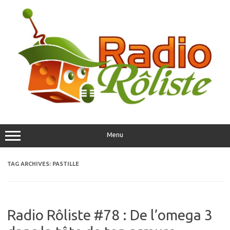
Skip
to
content
Menu
TAG ARCHIVES:
PASTILLE
Radio Rôliste #78 : De l’omega 3