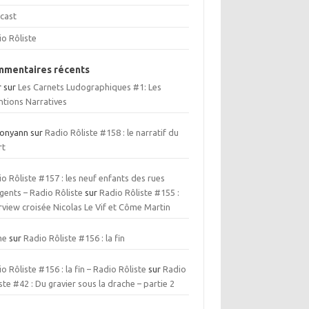
cast
io Rôliste
mentaires récents
r
sur
Les Carnets Ludographiques #1: Les
ntions Narratives
ionyann
sur
Radio Rôliste #158 : le narratif du
rt
o Rôliste #157 : les neuf enfants des rues
gents – Radio Rôliste
sur
Radio Rôliste #155 :
rview croisée Nicolas Le Vif et Côme Martin
me
sur
Radio Rôliste #156 : la fin
o Rôliste #156 : la fin – Radio Rôliste
sur
Radio
ste #42 : Du gravier sous la drache – partie 2