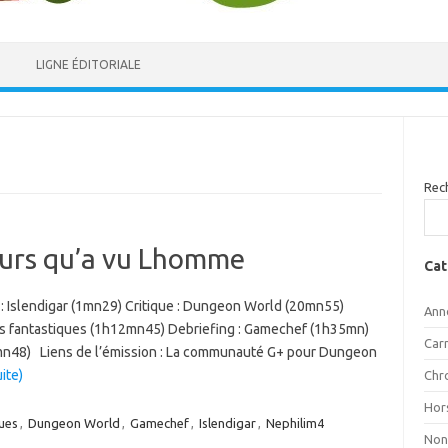
LIGNE ÉDITORIALE
Rec
’ours qu’a vu Lhomme
Cat
: Islendigar (1mn29) Critique : Dungeon World (20mn55)
Ann
éfis fantastiques (1h12mn45) Debriefing : Gamechef (1h35mn)
Car
8mn48) Liens de l’émission : La communauté G+ pour Dungeon
uite)
Chr
Hor
ques
,
Dungeon World
,
Gamechef
,
Islendigar
,
Nephilim4
Non