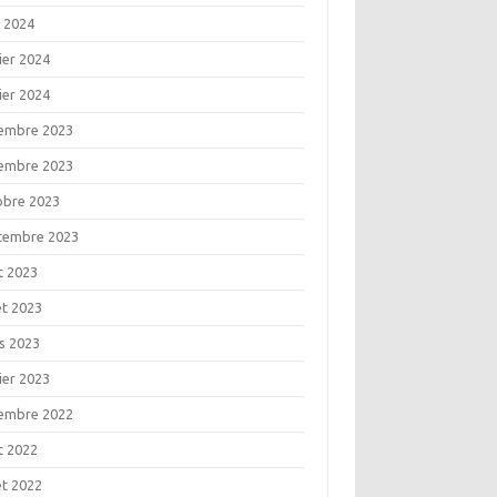
l 2024
ier 2024
ier 2024
embre 2023
embre 2023
obre 2023
tembre 2023
t 2023
let 2023
s 2023
ier 2023
embre 2022
t 2022
let 2022