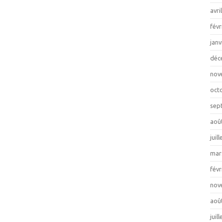
avri
févr
janv
déc
nov
oct
sep
aoû
juil
mar
févr
nov
aoû
juil