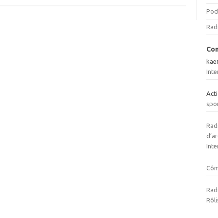
Pod
Rad
Com
kae
Inte
Act
spo
Radi
d’ar
Inte
Cô
Radi
Rôli