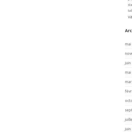
st
ta
v
Arc
mai
nov
juin
mai
mar
févr
oct
sep
juil
juin