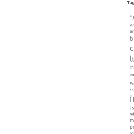
Ta
"
An
ar
b
c
l
ch
e
Fr
ho
j'
mi
m
p
pr