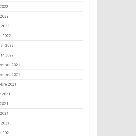
 2022
 2022
l 2022
s 2022
ier 2022
ier 2022
embre 2021
embre 2021
obre 2021
t 2021
 2021
 2021
l 2021
s 2021