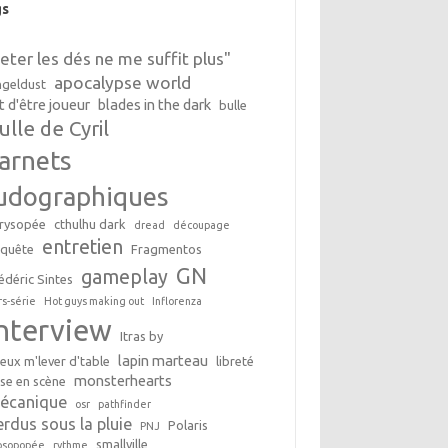
gs
Jeter les dés ne me suffit plus"
apocalypse world
geldust
t d'être joueur
blades in the dark
bulle
ulle de Cyril
arnets
udographiques
rysopée
cthulhu dark
dread
découpage
entretien
nquête
Fragmentos
GN
gameplay
édéric Sintes
rs-série
Hot guys making out
Inflorenza
interview
Itras by
lapin marteau
peux m'lever d'table
libreté
monsterhearts
se en scène
écanique
osr
pathfinder
erdus sous la pluie
Polaris
PNJ
smallville
osopopée
rythme