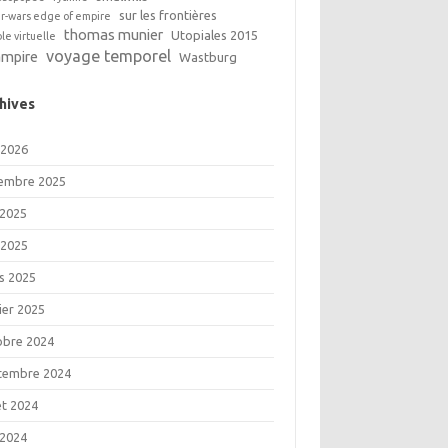
sur les frontières
ar-wars edge of empire
thomas munier
Utopiales 2015
ble virtuelle
voyage temporel
ampire
Wastburg
hives
 2026
embre 2025
 2025
 2025
s 2025
ier 2025
obre 2024
tembre 2024
let 2024
 2024