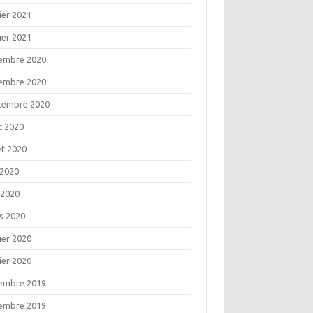
ier 2021
ier 2021
embre 2020
embre 2020
tembre 2020
t 2020
let 2020
 2020
 2020
s 2020
ier 2020
ier 2020
embre 2019
embre 2019