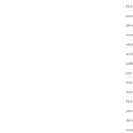
févr
janv
déc
nov
sep
aoû
juil
juin
mai
mar
févr
janv
déc
nov