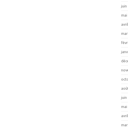
juin
mai
avri
mar
févr
janv
déc
nov
oct
aoû
juin
mai
avri
mar