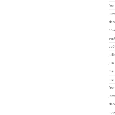
févr
janv
déc
nov
sep
aoû
juil
juin
mai
mar
févr
janv
déc
nov