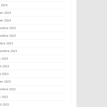
l 2024
ier 2024
ier 2024
embre 2023
embre 2023
obre 2023
tembre 2023
t 2023
let 2023
s 2023
ier 2023
embre 2022
t 2022
let 2022