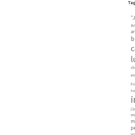
Ta
"
An
ar
b
c
l
ch
e
Fr
ho
j'
mi
m
p
pr