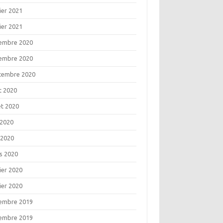
ier 2021
ier 2021
embre 2020
embre 2020
tembre 2020
t 2020
let 2020
 2020
 2020
s 2020
ier 2020
ier 2020
embre 2019
embre 2019