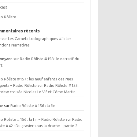
cast
io Rôliste
mentaires récents
r
sur
Les Carnets Ludographiques #1: Les
ntions Narratives
ionyann
sur
Radio Rôliste #158 : le narratif du
rt
o Rôliste #157 : les neuf enfants des rues
gents – Radio Rôliste
sur
Radio Rôliste #155 :
rview croisée Nicolas Le Vif et Côme Martin
me
sur
Radio Rôliste #156 : la fin
o Rôliste #156 : la fin – Radio Rôliste
sur
Radio
ste #42 : Du gravier sous la drache – partie 2