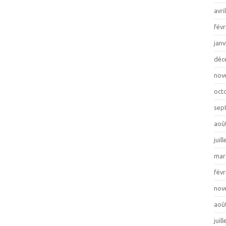
avri
févr
janv
déc
nov
oct
sep
aoû
juil
mar
févr
nov
aoû
juil