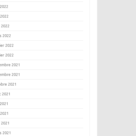
 2022
 2022
l 2022
s 2022
ier 2022
ier 2022
embre 2021
embre 2021
obre 2021
t 2021
 2021
 2021
l 2021
s 2021