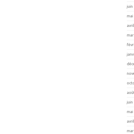
juin
mai
avri
mar
févr
janv
déc
nov
oct
aoû
juin
mai
avri
mar