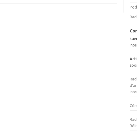
Pod
Rad
Com
kae
Inte
Act
spo
Radi
d’ar
Inte
Cô
Radi
Rôli