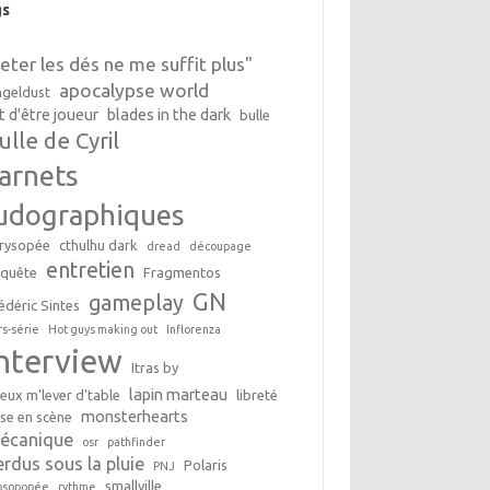
gs
Jeter les dés ne me suffit plus"
apocalypse world
geldust
t d'être joueur
blades in the dark
bulle
ulle de Cyril
arnets
udographiques
rysopée
cthulhu dark
dread
découpage
entretien
nquête
Fragmentos
GN
gameplay
édéric Sintes
rs-série
Hot guys making out
Inflorenza
interview
Itras by
lapin marteau
peux m'lever d'table
libreté
monsterhearts
se en scène
écanique
osr
pathfinder
erdus sous la pluie
Polaris
PNJ
smallville
osopopée
rythme