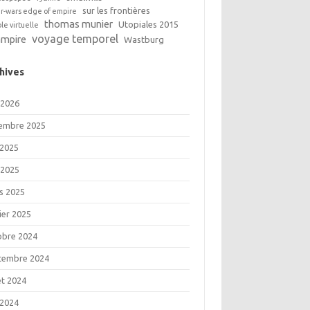
sur les frontières
ar-wars edge of empire
thomas munier
Utopiales 2015
ble virtuelle
voyage temporel
ampire
Wastburg
hives
 2026
embre 2025
 2025
 2025
s 2025
ier 2025
obre 2024
tembre 2024
let 2024
 2024