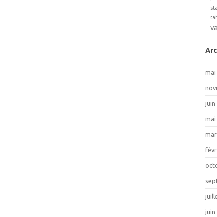
st
ta
v
Arc
mai
nov
juin
mai
mar
févr
oct
sep
juil
juin