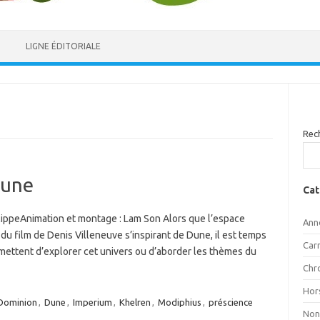
LIGNE ÉDITORIALE
Rec
Dune
Cat
ilippeAnimation et montage : Lam Son Alors que l’espace
Ann
du film de Denis Villeneuve s’inspirant de Dune, il est temps
Car
ermettent d’explorer cet univers ou d’aborder les thèmes du
Chr
Hor
Dominion
,
Dune
,
Imperium
,
Khelren
,
Modiphius
,
préscience
Non