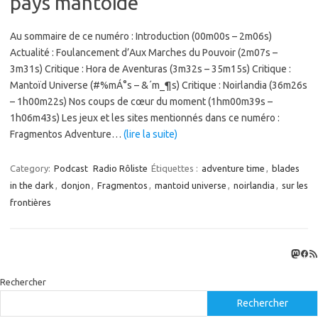
pays mantoïde
Au sommaire de ce numéro : Introduction (00m00s – 2m06s)
Actualité : Foulancement d’Aux Marches du Pouvoir (2m07s –
3m31s) Critique : Hora de Aventuras (3m32s – 35m15s) Critique :
Mantoïd Universe (#%mÁ°s – &´m_¶s) Critique : Noirlandia (36m26s
– 1h00m22s) Nos coups de cœur du moment (1hm00m39s –
1h06m43s) Les jeux et les sites mentionnés dans ce numéro :
Fragmentos Adventure…
(lire la suite)
Category:
Podcast
Radio Rôliste
Étiquettes :
adventure time
,
blades
in the dark
,
donjon
,
Fragmentos
,
mantoid universe
,
noirlandia
,
sur les
frontières
Masto
Fac
Flux
Rechercher
Rechercher