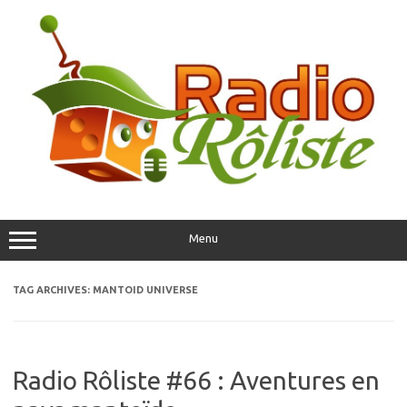
Skip
to
content
Menu
TAG ARCHIVES:
MANTOID UNIVERSE
Radio Rôliste #66 : Aventures en