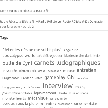
Côme
sur
Radio Rôliste #156 : la fin
Radio Rôliste #156 : la fin – Radio Rôliste
sur
Radio Rôliste #42 : Du gravier
sous la drache – partie 2
Tags
"Jeter les dés ne me suffit plus"
Angeldust
apocalypse world
art d'être joueur
blades in the dark
bulle
carnets ludographiques
bulle de Cyril
entretien
chrysopée
cthulhu dark
enquête
dread
découpage
GN
gameplay
Fragmentos
Frédéric Sintes
hors-série
interview
Itras by
Hot guys making out
Inflorenza
lapin marteau
j'peux m'lever d'table
libreté
mise en scène
mécanique
monsterhearts
osr
pathfinder
perdus sous la pluie
Polaris
smallville
PNJ
prosopopée
rythme