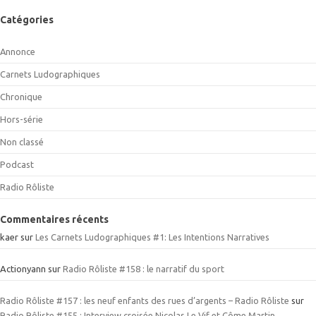
Catégories
Annonce
Carnets Ludographiques
Chronique
Hors-série
Non classé
Podcast
Radio Rôliste
Commentaires récents
kaer
sur
Les Carnets Ludographiques #1: Les Intentions Narratives
Actionyann
sur
Radio Rôliste #158 : le narratif du sport
Radio Rôliste #157 : les neuf enfants des rues d’argents – Radio Rôliste
sur
Radio Rôliste #155 : Interview croisée Nicolas Le Vif et Côme Martin