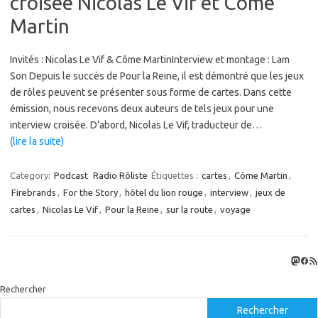
croisée Nicolas Le Vif et Côme
Martin
Invités : Nicolas Le Vif & Côme MartinInterview et montage : Lam
Son Depuis le succès de Pour la Reine, il est démontré que les jeux
de rôles peuvent se présenter sous forme de cartes. Dans cette
émission, nous recevons deux auteurs de tels jeux pour une
interview croisée. D’abord, Nicolas Le Vif, traducteur de…
(lire la suite)
Category:
Podcast
Radio Rôliste
Étiquettes :
cartes
,
Côme Martin
,
Firebrands
,
For the Story
,
hôtel du lion rouge
,
interview
,
jeux de
cartes
,
Nicolas Le Vif
,
Pour la Reine
,
sur la route
,
voyage
Masto
Fac
Flux
Rechercher
Rechercher