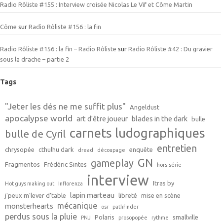
Radio Rôliste #155 : Interview croisée Nicolas Le Vif et Côme Martin
Côme
sur
Radio Rôliste #156 : la fin
Radio Rôliste #156 : la fin – Radio Rôliste
sur
Radio Rôliste #42 : Du gravier
sous la drache – partie 2
Tags
"Jeter les dés ne me suffit plus"
Angeldust
apocalypse world
art d'être joueur
blades in the dark
bulle
carnets ludographiques
bulle de Cyril
entretien
chrysopée
cthulhu dark
enquête
dread
découpage
GN
gameplay
Fragmentos
Frédéric Sintes
hors-série
interview
Itras by
Hot guys making out
Inflorenza
lapin marteau
j'peux m'lever d'table
libreté
mise en scène
mécanique
monsterhearts
osr
pathfinder
perdus sous la pluie
Polaris
smallville
PNJ
prosopopée
rythme