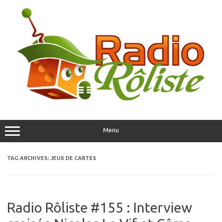
Skip
to
content
Menu
TAG ARCHIVES:
JEUX DE CARTES
Radio Rôliste #155 : Interview