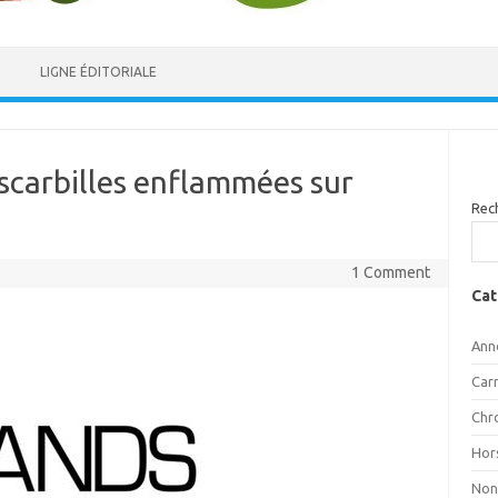
LIGNE ÉDITORIALE
Escarbilles enflammées sur
Rec
1 Comment
Cat
Ann
Car
Chr
Hor
Non