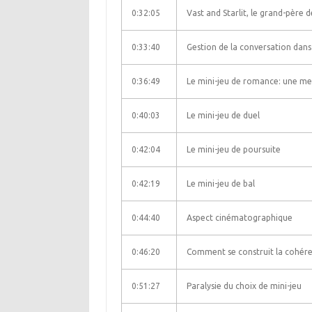
0:32:05
Vast and Starlit, le grand-père de
0:33:40
Gestion de la conversation dans 
0:36:49
Le mini-jeu de romance: une me
0:40:03
Le mini-jeu de duel
0:42:04
Le mini-jeu de poursuite
0:42:19
Le mini-jeu de bal
0:44:40
Aspect cinématographique
0:46:20
Comment se construit la cohére
0:51:27
Paralysie du choix de mini-jeu