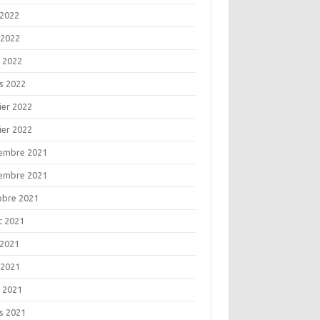
 2022
 2022
l 2022
s 2022
ier 2022
ier 2022
embre 2021
embre 2021
obre 2021
t 2021
 2021
 2021
l 2021
s 2021