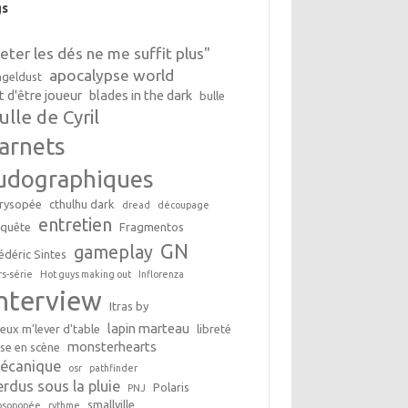
gs
Jeter les dés ne me suffit plus"
apocalypse world
geldust
t d'être joueur
blades in the dark
bulle
ulle de Cyril
arnets
udographiques
rysopée
cthulhu dark
dread
découpage
entretien
nquête
Fragmentos
GN
gameplay
édéric Sintes
rs-série
Hot guys making out
Inflorenza
interview
Itras by
lapin marteau
peux m'lever d'table
libreté
monsterhearts
se en scène
écanique
osr
pathfinder
erdus sous la pluie
Polaris
PNJ
smallville
osopopée
rythme