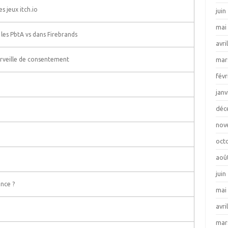
s jeux itch.io
juin
mai
les PbtA vs dans Firebrands
avri
mar
rveille de consentement
févr
janv
déc
nov
oct
aoû
juin
nce ?
mai
avri
mar