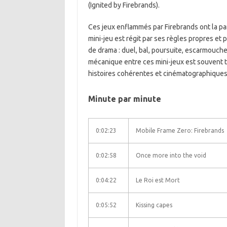
(Ignited by Firebrands).
Ces jeux enflammés par Firebrands ont la par
mini-jeu est régit par ses règles propres et
de drama : duel, bal, poursuite, escarmouche
mécanique entre ces mini-jeux est souvent t
histoires cohérentes et cinématographiques
Minute par minute
0:02:23
Mobile Frame Zero: Firebrands
0:02:58
Once more into the void
0:04:22
Le Roi est Mort
0:05:52
Kissing capes