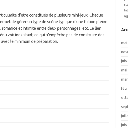
st
ta
ticularité d’être constitués de plusieurs mini-jeux. Chaque
v
 permet de gérer un type de scène typique d’une fiction pleine
, romance et intimité entre deux personnages, etc. Le lien
Arc
énu voir inexistant, ce qui n’empêche pas de construire des
 avec le minimum de préparation.
mai
nov
juin
mai
mar
févr
oct
sep
juil
juin