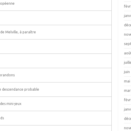
uropéenne
févr
janv
déc
 de Melville, à paraître
nov
sep
aoû
juil
juin
 brandons
mai
ne descendance probable
mar
févr
 des mini-jeux
janv
nds
déc
nov