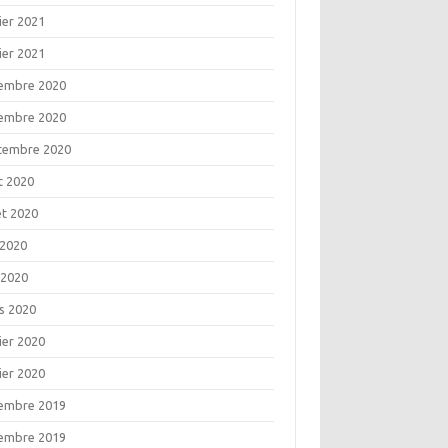
ier 2021
ier 2021
embre 2020
embre 2020
tembre 2020
t 2020
let 2020
 2020
 2020
s 2020
ier 2020
ier 2020
embre 2019
embre 2019