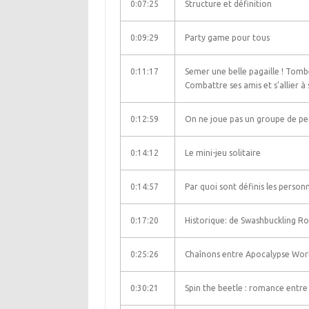
0:07:25
Structure et définition
0:09:29
Party game pour tous
0:11:17
Semer une belle pagaille ! Tom
Combattre ses amis et s’allier à s
0:12:59
On ne joue pas un groupe de p
0:14:12
Le mini-jeu solitaire
0:14:57
Par quoi sont définis les personn
0:17:20
Historique: de Swashbuckling R
0:25:26
Chaînons entre Apocalypse Worl
0:30:21
Spin the beetle : romance entre