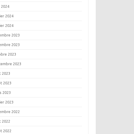
l 2024
ier 2024
ier 2024
embre 2023
embre 2023
obre 2023
tembre 2023
t 2023
let 2023
s 2023
ier 2023
embre 2022
t 2022
let 2022