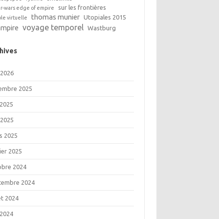
sur les frontières
ar-wars edge of empire
thomas munier
Utopiales 2015
ble virtuelle
voyage temporel
ampire
Wastburg
hives
 2026
embre 2025
 2025
 2025
s 2025
ier 2025
obre 2024
tembre 2024
let 2024
 2024