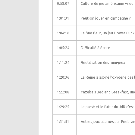
0:58:07
Culture de jeu américaine vs e
1:01:31
Peut-on jouer en campagne ?
1:04:16
La fine fleur, un jeu Flower Punk
1:05:24
Difficulté à écrire
1:11:24
Réutilisation des mini-jeux
1:20:36
La Reine a aspiré l’oxygène des
1:22:08
Yazeba’s Bed and Breakfast, u
1:29:25
Le passé et le futur du JdR c’est
1:31:51
Autres jeux allumés par Firebra