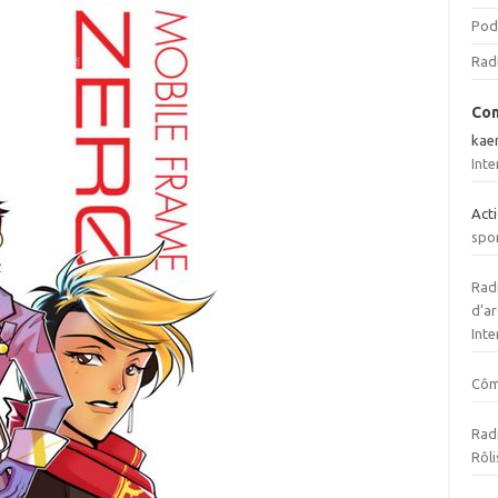
Pod
Rad
Com
kae
Inte
Act
spo
Radi
d’ar
Inte
Cô
Radi
Rôli