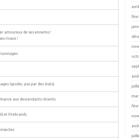
avri
févr
janv
ber amoureux de ses ennemis !
déc
es rivaux !
nov
ersonnages
oct
sep
aoû
ages (spoiler, pas par des stats)
juil
mar
omance aux descendants récents
févr
d et Firebrands
nov
aoû
 insectes
juil