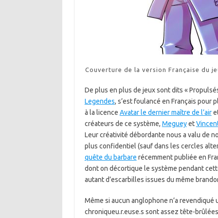
Couverture de la version Française du j
De plus en plus de jeux sont dits « Propuls
Legendes
, s’est foulancé en Français pour p
à la licence
Avatar le dernier maître de l’air
et
créateurs de ce système,
Meguey
et
Vincen
Leur créativité débordante nous a valu de 
plus confidentiel (sauf dans les cercles alt
quête du barbare
récemment publiée en França
dont on décortique le système pendant cett
autant d’escarbilles issues du même brand
Même si aucun anglophone n’a revendiqué un
chroniqueu.r.euse.s sont assez tête-brûlées