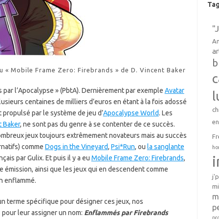
Ta
"
An
ar
b
eu « Mobile Frame Zero: Firebrands » de D. Vincent Baker
c
és par l’Apocalypse » (PbtA). Dernièrement par exemple
Avatar
l
lusieurs centaines de milliers d’euros en étant à la fois adossé
ch
 propulsé par le système de jeu d’
Apocalypse World
. Les
e
t Baker
, ne sont pas du genre à se contenter de ce succès.
nombreux jeux toujours extrêmement novateurs mais au succès
Fr
ernatifs) comme
Dogs in the Vineyard
,
Psi*Run
, ou
la sanglante
ho
is par Gulix. Et puis il y a eu
Mobile Frame Zero: Firebrands
,
e émission, ainsi que les jeux qui en descendent comme
j'
on enflammé.
mi
m
 terme spécifique pour désigner ces jeux, nos
p
 pour leur assigner un nom:
Enflammés par Firebrands
pr