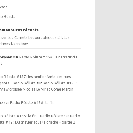
cast
io Rôliste
mentaires récents
r
sur
Les Carnets Ludographiques #1: Les
ntions Narratives
ionyann
sur
Radio Rôliste #158 : le narratif du
rt
o Rôliste #157 : les neuf enfants des rues
gents – Radio Rôliste
sur
Radio Rôliste #155 :
rview croisée Nicolas Le Vif et Côme Martin
me
sur
Radio Rôliste #156 : la fin
o Rôliste #156 : la fin – Radio Rôliste
sur
Radio
ste #42 : Du gravier sous la drache – partie 2