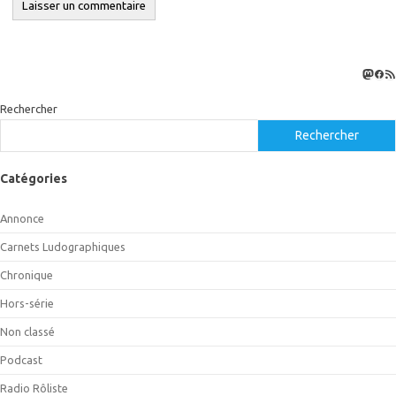
Masto
Fac
Flux
Rechercher
Rechercher
Catégories
Annonce
Carnets Ludographiques
Chronique
Hors-série
Non classé
Podcast
Radio Rôliste