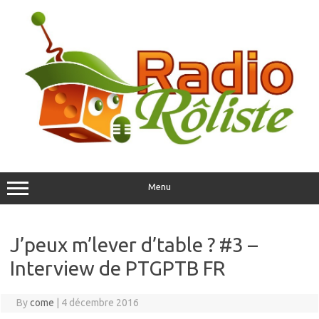
Skip
to
content
Menu
J’peux m’lever d’table ? #3 –
Interview de PTGPTB FR
By
come
|
4 décembre 2016