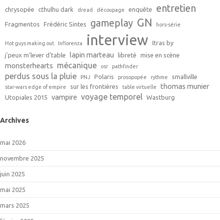
entretien
chrysopée
cthulhu dark
enquête
dread
découpage
GN
gameplay
Fragmentos
Frédéric Sintes
hors-série
interview
Itras by
Hot guys making out
Inflorenza
lapin marteau
j'peux m'lever d'table
libreté
mise en scène
mécanique
monsterhearts
osr
pathfinder
perdus sous la pluie
Polaris
smallville
PNJ
prosopopée
rythme
thomas munier
sur les frontières
star-wars edge of empire
table virtuelle
voyage temporel
vampire
Utopiales 2015
Wastburg
Archives
mai 2026
novembre 2025
juin 2025
mai 2025
mars 2025