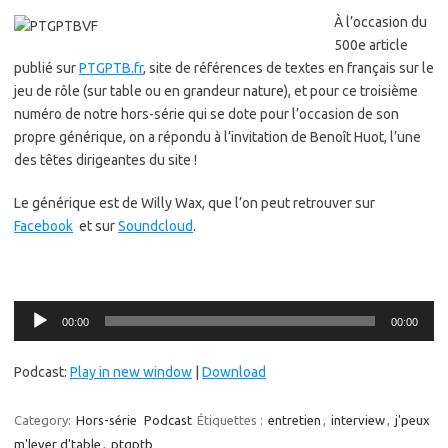
À l’occasion du
500e article
publié sur
PTGPTB.fr
, site de références de textes en français sur le
jeu de rôle (sur table ou en grandeur nature), et pour ce troisième
numéro de notre hors-série qui se dote pour l’occasion de son
propre générique, on a répondu à l’invitation de Benoît Huot, l’une
des têtes dirigeantes du site !
Le générique est de Willy Wax, que l’on peut retrouver sur
Facebook
et sur
Soundcloud
.
Lecteur
00:00
00:00
audio
Podcast:
Play in new window
|
Download
Category:
Hors-série
Podcast
Étiquettes :
entretien
,
interview
,
j'peux
m'lever d'table
,
ptgptb