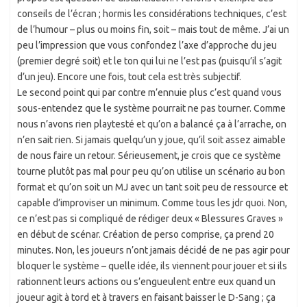
conseils de l’écran ; hormis les considérations techniques, c’est
de l’humour – plus ou moins fin, soit – mais tout de même. J’ai un
peu l’impression que vous confondez l’axe d’approche du jeu
(premier degré soit) et le ton qui lui ne l’est pas (puisqu’il s’agit
d’un jeu). Encore une fois, tout cela est très subjectif.
Le second point qui par contre m’ennuie plus c’est quand vous
sous-entendez que le système pourrait ne pas tourner. Comme
nous n’avons rien playtesté et qu’on a balancé ça à l’arrache, on
n’en sait rien. Si jamais quelqu’un y joue, qu’il soit assez aimable
de nous faire un retour. Sérieusement, je crois que ce système
tourne plutôt pas mal pour peu qu’on utilise un scénario au bon
format et qu’on soit un MJ avec un tant soit peu de ressource et
capable d’improviser un minimum. Comme tous les jdr quoi. Non,
ce n’est pas si compliqué de rédiger deux « Blessures Graves »
en début de scénar. Création de perso comprise, ça prend 20
minutes. Non, les joueurs n’ont jamais décidé de ne pas agir pour
bloquer le système – quelle idée, ils viennent pour jouer et si ils
rationnent leurs actions ou s’engueulent entre eux quand un
joueur agit à tord et à travers en faisant baisser le D-Sang ; ça