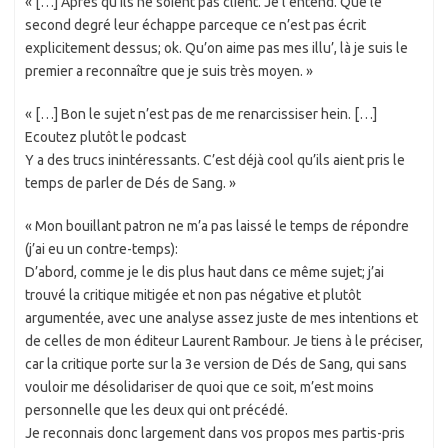
« […] Après qu’ils ne soient pas client. Je l’entend. Que le
second degré leur échappe parceque ce n’est pas écrit
explicitement dessus; ok. Qu’on aime pas mes illu’, là je suis le
premier a reconnaître que je suis très moyen. »
« […] Bon le sujet n’est pas de me renarcissiser hein. […]
Ecoutez plutôt le podcast
Y a des trucs inintéressants. C’est déjà cool qu’ils aient pris le
temps de parler de Dés de Sang. »
« Mon bouillant patron ne m’a pas laissé le temps de répondre
(j’ai eu un contre-temps):
D’abord, comme je le dis plus haut dans ce même sujet; j’ai
trouvé la critique mitigée et non pas négative et plutôt
argumentée, avec une analyse assez juste de mes intentions et
de celles de mon éditeur Laurent Rambour. Je tiens à le préciser,
car la critique porte sur la 3e version de Dés de Sang, qui sans
vouloir me désolidariser de quoi que ce soit, m’est moins
personnelle que les deux qui ont précédé.
Je reconnais donc largement dans vos propos mes partis-pris